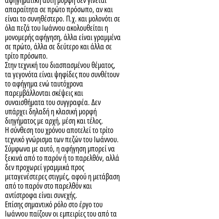
απαραίτητα σε πρώτο πρόσωπο, αν και
είναι το συνηθέστερο. Π.χ. και μολονότι σε
όλα πεζά του Ιωάννου ακολουθείται η
μονομερής αφήγηση, άλλα είναι γραμμένα
σε πρώτο, άλλα σε δεύτερο και άλλα σε
τρίτο πρόσωπο.
Στην τεχνική του διασπασμένου θέματος,
τα γεγονότα είναι ψηφίδες που συνθέτουν
το αφήγημα ενώ ταυτόχρονα
παρεμβάλλονται σκέψεις και
συναισθήματα του συγγραφέα. Δεν
υπάρχει δηλαδή η κλασική μορφή
διηγήματος με αρχή, μέση και τέλος.
Η σύνθεση του χρόνου αποτελεί το τρίτο
τεχνικό γνώρισμα των πεζών του Ιωάννου.
Σύμφωνα με αυτό, η αφήγηση μπορεί να
ξεκινά από το παρόν ή το παρελθόν, αλλά
δεν προχωρεί γραμμικά προς
μεταγενέστερες στιγμές, αφού η μετάβαση
από το παρόν στο παρελθόν και
αντίστροφα είναι συνεχής.
Επίσης σημαντικό ρόλο στο έργο του
Ιωάννου παίζουν οι εμπειρίες του από τα