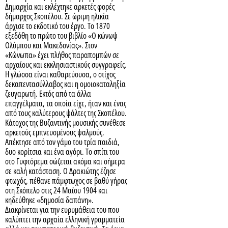
Δημαρχία και εκλέχτηκε αρκετές φορές
δήμαρχος Σκοπέλου. Σε ώριμη ηλικία
άρχισε το εκδοτικό του έργο. Το 1870
εξεδόθη το πρώτο του βιβλίο «Ο κώνωψ
Ολύμπου και Μακεδονίας». Στον
«Κώνωπα» έχει πλήθος παραπομπών σε
αρχαίους και εκκλησιαστικούς συγγραφείς.
Η γλώσσα είναι καθαρεύουσα, ο στίχος
δεκαπεντασύλλαβος και η ομοιοκαταληξία
ζευγαρωτή. Εκτός από τα άλλα
επαγγέλματα, τα οποία είχε, ήταν και ένας
από τους καλύτερους ψάλτες της Σκοπέλου.
Κάτοχος της Βυζαντινής μουσικής συνέθεσε
αρκετούς εμπνευσμένους ψαλμούς.
Απέκτησε από τον γάμο του τρία παιδιά,
δυο κορίτσια και ένα αγόρι. Το σπίτι του
στο Γυφτόρεμα σώζεται ακόμα και σήμερα
σε καλή κατάσταση. Ο Δρακιώτης έζησε
φτωχός, πέθανε πάμφτωχος σε βαθύ γήρας
στη Σκόπελο στις 24 Μαϊου 1904 και
κηδεύθηκε «δημοσία δαπάνη».
Διακρίνεται για την ευρυμάθεια του που
καλύπτει την αρχαία ελληνική γραμματεία