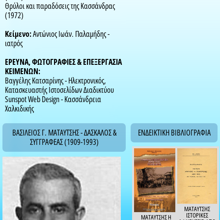
Θρύλοι και παραδόσεις της Κασσάνδρας
(1972)
Κείμενο:
Αντώνιος Ιωάν. Παλαμήδης -
ιατρός
ΕΡΕΥΝΑ, ΦΩΤΟΓΡΑΦΙΕΣ & ΕΠΕΞΕΡΓΑΣΙΑ
ΚΕΙΜΕΝΩΝ:
Βαγγέλης Κατσαρίνης - Ηλεκτρονικός,
Κατασκευαστής Ιστοσελίδων Διαδικτύου
Sunspot Web Design - Κασσάνδρεια
Χαλκιδικής
ΒΑΣΙΛΕΙΟΣ Γ. ΜΑΤΑΥΤΣΗΣ - ΔΑΣΚΑΛΟΣ &
ΕΝΔΕΙΚΤΙΚΗ ΒΙΒΛΙΟΓΡΑΦΙΑ
ΣΥΓΓΡΑΦΕΑΣ (1909-1993)