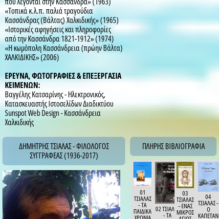
που λέγονται στην Κασσάνδρα» (1963)
«Τοπικά κ.λ.π. παλιά τραγούδια
Κασσάνδρας (Βάλτας) Χαλκιδικής» (1965)
«Ιστορικές αφηγήσεις και πληροφορίες
από την Κασσάνδρα 1821-1912» (1974)
«Η κωμόπολη Κασσάνδρεια (πρώην Βάλτα)
ΧΑΛΚΙΔΙΚΗΣ» (2006)
ΕΡΕΥΝΑ, ΦΩΤΟΓΡΑΦΙΕΣ & ΕΠΕΞΕΡΓΑΣΙΑ
ΚΕΙΜΕΝΩΝ:
Βαγγέλης Κατσαρίνης - Ηλεκτρονικός,
Κατασκευαστής Ιστοσελίδων Διαδικτύου
Sunspot Web Design - Κασσάνδρεια
Χαλκιδικής
ΔΗΜΗΤΡΗΣ ΤΣΙΑΛΑΣ - ΦΙΛΟΛΟΓΟΣ
ΠΛΗΡΗΣ ΒΙΒΛΙΟΓΡΑΦΙΑ
ΣΥΓΓΡΑΦΕΑΣ (1936-2017)