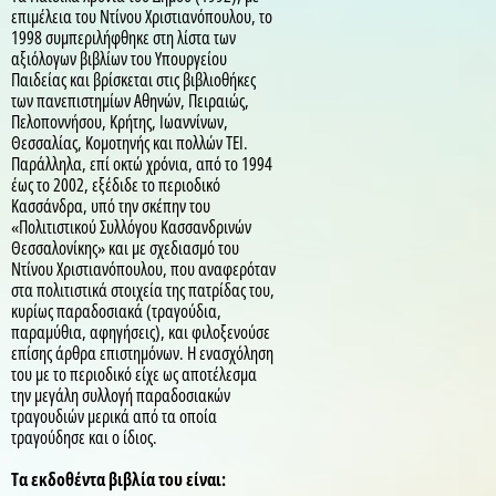
επιμέλεια του Ντίνου Χριστιανόπουλου, το
1998 συμπεριλήφθηκε στη λίστα των
αξιόλογων βιβλίων του Υπουργείου
Παιδείας και βρίσκεται στις βιβλιοθήκες
των πανεπιστημίων Αθηνών, Πειραιώς,
Πελοποννήσου, Κρήτης, Ιωαννίνων,
Θεσσαλίας, Κομοτηνής και πολλών ΤΕΙ.
Παράλληλα, επί οκτώ χρόνια, από το 1994
έως το 2002, εξέδιδε το περιοδικό
Κασσάνδρα, υπό την σκέπην του
«Πολιτιστικού Συλλόγου Κασσανδρινών
Θεσσαλονίκης» και με σχεδιασμό του
Ντίνου Χριστιανόπουλου, που αναφερόταν
στα πολιτιστικά στοιχεία της πατρίδας του,
κυρίως παραδοσιακά (τραγούδια,
παραμύθια, αφηγήσεις), και φιλοξενούσε
επίσης άρθρα επιστημόνων. Η ενασχόληση
του με το περιοδικό είχε ως αποτέλεσμα
την μεγάλη συλλογή παραδοσιακών
τραγουδιών μερικά από τα οποία
τραγούδησε και ο ίδιος.
Τα εκδοθέντα βιβλία του είναι: