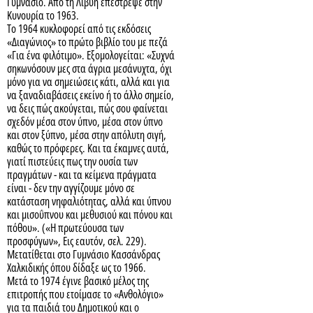
Γυμνάσιο. Από τη Λιβύη επέστρεψε στην
Κυνουρία το 1963.
Το 1964 κυκλοφορεί από τις εκδόσεις
«Διαγώνιος» το πρώτο βιβλίο του με πεζά
«Για ένα φιλότιμο». Εξομολογείται: «Συχνά
σηκωνόσουν μες στα άγρια μεσάνυχτα, όχι
μόνο για να σημειώσεις κάτι, αλλά και για
να ξαναδιαβάσεις εκείνο ή το άλλο σημείο,
να δεις πώς ακούγεται, πώς σου φαίνεται
σχεδόν μέσα στον ύπνο, μέσα στον ύπνο
και στον ξύπνο, μέσα στην απόλυτη σιγή,
καθώς το πρόφερες. Και τα έκαμνες αυτά,
γιατί πιστεύεις πως την ουσία των
πραγμάτων - και τα κείμενα πράγματα
είναι - δεν την αγγίζουμε μόνο σε
κατάσταση νηφαλιότητας, αλλά και ύπνου
και μισοΰπνου και μεθυσιού και πόνου και
πόθου». («Η πρωτεύουσα των
προσφύγων», Εις εαυτόν, σελ. 229).
Μετατίθεται στο Γυμνάσιο Κασσάνδρας
Χαλκιδικής όπου δίδαξε ως το 1966.
Μετά το 1974 έγινε βασικό μέλος της
επιτροπής που ετοίμασε το «Ανθολόγιο»
για τα παιδιά του Δημοτικού και ο