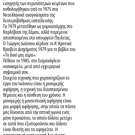
εισηγητής των περισσότερων κειμένων που
ανθολογήθηκαν από το 1975 στα
Νεοελληνικά αναγνώσματα της
δευτεροβάθμιας εκπαίδευσης.
Το 1979 μετατέθηκε ως γυμνασιάρχης στο
Καρλόβασι της Σάμου, αλλά παρέμεινε
αποσπασμένος στο υπουργείο Παιδείας.
Ο Γιώργος Ιωάννου κέρδισε το Α' Κρατικό
Βραβείο Διηγήματος 1979 για το βιβλίο του
«Το δικό μας αίμα».
Πέθανε το 1985, στο Σισμανόγλειο
νοσοκομείο, μετά από εγχειρητικό
σηψαιμικό σοκ.
Στοιχεία τεχνικής που χαρακτηρίζουν το
έργο του Ιωάννου είναι η μονομερής
αφήγηση, η τεχνική του διασπασμένου
θέματος και η σύνθεση του χρόνου. Η
μονομερής ή μονοεστιακή αφήγηση είναι
μια μορφή αφήγησης, στην οποία τα πάντα
μας δίνονται από την οπτική γωνία ενός
μόνο προσώπου, το οποίο άλλοτε μετέχει
σε αυτά που εξιστορούνται και άλλοτε
είναι θεατής και τα αφηγείται. Η
αφηγηματική αυτή μορφή δεν γίνεται