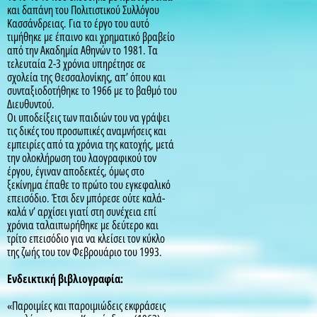
και δαπάνη του Πολιτιστικού Συλλόγου
Κασσάνδρειας. Για το έργο του αυτό
τιμήθηκε με έπαινο και χρηματικό βραβείο
από την Ακαδημία Αθηνών το 1981. Τα
τελευταία 2-3 χρόνια υπηρέτησε σε
σχολεία της Θεσσαλονίκης, απ’ όπου και
συνταξιοδοτήθηκε το 1966 με το βαθμό του
Διευθυντού.
Οι υποδείξεις των παιδιών του να γράψει
τις δικές του προσωπικές αναμνήσεις και
εμπειρίες από τα χρόνια της κατοχής, μετά
την ολοκλήρωση του λαογραφικού τον
έργου, έγιναν αποδεκτές, όμως στο
ξεκίνημα έπαθε το πρώτο του εγκεφαλικό
επεισόδιο. Έτσι δεν μπόρεσε ούτε καλά-
καλά ν’ αρχίσει γιατί στη συνέχεια επί
χρόνια ταλαιπωρήθηκε με δεύτερο και
τρίτο επεισόδιο για να κλείσει τον κύκλο
της ζωής του τον Φεβρουάριο του 1993.
Ενδεικτική βιβλιογραφία:
«Παροιμίες και παροιμιώδεις εκφράσεις