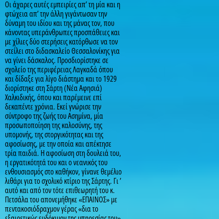
Οι άχαρες αυτές εμπειρίες απ’ τη μία και η
φτώχεια απ’ την άλλη γιγάντωσαν την
δύναμη του ιδίου και της μάνας τον, που
κάνοντας υπεράνθρωπες προσπάθειες και
με χίλιες δύο στερήσεις κατόρθωσε να τον
στείλει στο διδασκαλείο Θεσσαλονίκης για
να γίνει δάσκαλος. Προσδιορίστηκε σε
σχολείο της περιφέρειας Λαγκαδά όπου
και δίδαξε για λίγο διάστημα και το 1929
διορίστηκε στη Σάρτη (Νέα Αφησιά)
Χαλκιδικής, όπου και παρέμεινε επί
δεκαπέντε χρόνια. Εκεί γνώρισε την
σύντροφο της ζωής του Ασημίνα, μία
προσωποποίηση της καλοσύνης, της
υπομονής, της στοργικότητας και της
αφοσίωσης, με την οποία και απέκτησε
τρία παιδιά. Η αφοσίωση στη δουλειά του,
η εργατικότητά του και ο νεανικός του
ενθουσιασμός στο καθήκον, γίνανε θεμέλιο
λιθάρι για το σχολικό κτίριο της Σάρτης. Γι ’
αυτό και από τον τότε επιθεωρητή του κ.
Πετσάλα του απονεμήθηκε «ΕΠΑΙΝΟΣ» με
πεντακοσιόδραχμον γέρας «δια το
εξαιρετικώς ευδόκιμον της υπηρεσίας του».