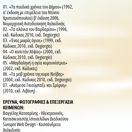
01. «Τα παιδικά χρόνια του Δήμου» (1992,
α' έκδοση με επιμέλεια του Ντίνου
Χριστιανόπουλου) β' έκδοση 2006,
Νομαρχιακή Αυτοδιοίκηση Χαλκιδικής.
02. «Τα αλάνια του Βαρδαρίου» (1996,
εκδ. Κώδικας 2010, εκδ. Degiorgio)
03. «Ένας μικρός άγιος» (1999, εκδ.
Κώδικας 2010, εκδ. Degiorgio)
04. «Ο καπετάν Χάψας» (2000, εκδ.
Κώδικας 2010, εκδ. Degiorgio)
05. «Μαγδαληνή η αγία κομουνίστρια»
(2002, εκδ. Κώδικας)
06. «Τα μοβ χρόνια της κυρα Νιόβης»
(2004, εκδ. Κώδικας 2010, εκδ. Degiorgio)
07. «Ανάμεσα Γκιούμπαξε και Σμύρνη»
(2010, εκδ. Λιβάνη)
ΕΡΕΥΝΑ, ΦΩΤΟΓΡΑΦΙΕΣ & ΕΠΕΞΕΡΓΑΣΙΑ
ΚΕΙΜΕΝΩΝ:
Βαγγέλης Κατσαρίνης - Ηλεκτρονικός,
Κατασκευαστής Ιστοσελίδων Διαδικτύου
Sunspot Web Design - Κασσάνδρεια
Χαλκιδικής