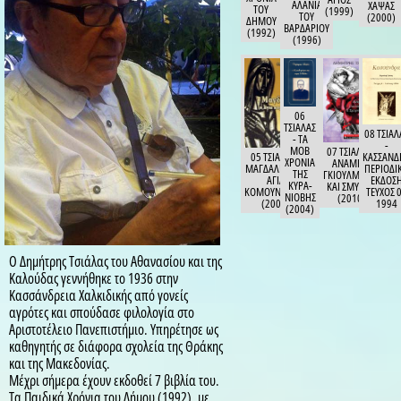
Ο Δημήτρης Τσιάλας του Αθανασίου και της
Καλούδας γεννήθηκε το 1936 στην
Κασσάνδρεια Χαλκιδικής από γονείς
αγρότες και σπούδασε φιλολογία στο
Αριστοτέλειο Πανεπιστήμιο. Υπηρέτησε ως
καθηγητής σε διάφορα σχολεία της Θράκης
και της Μακεδονίας.
Μέχρι σήμερα έχουν εκδοθεί 7 βιβλία του.
Τα Παιδικά Χρόνια του Δήμου (1992), με