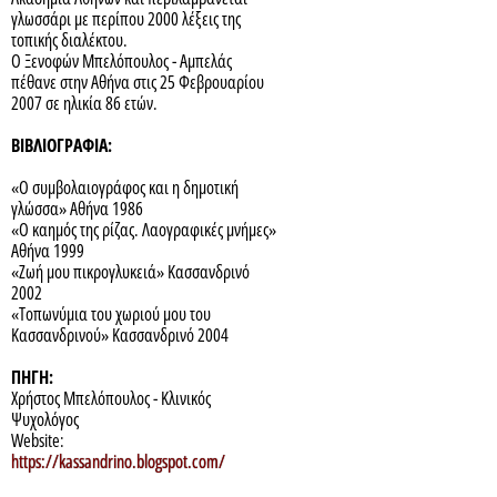
γλωσσάρι με περίπου 2000 λέξεις της
τοπικής διαλέκτου.
Ο Ξενοφών Μπελόπουλος - Αμπελάς
πέθανε στην Αθήνα στις 25 Φεβρουαρίου
2007 σε ηλικία 86 ετών.
ΒΙΒΛΙΟΓΡΑΦΙΑ:
«Ο συμβολαιογράφος και η δημοτική
γλώσσα» Αθήνα 1986
«Ο καημός της ρίζας. Λαογραφικές μνήμες»
Αθήνα 1999
«Ζωή μου πικρογλυκειά» Κασσανδρινό
2002
«Τοπωνύμια του χωριού μου του
Κασσανδρινού» Κασσανδρινό 2004
ΠΗΓΗ:
Χρήστος Μπελόπουλος - Κλινικός
Ψυχολόγος
Website:
https://kassandrino.blogspot.com/