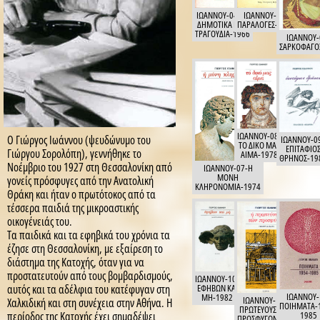
Ο Γιώργος Ιωάννου (ψευδώνυμο του
Γιώργου Σορολόπη), γεννήθηκε το
Νοέμβριο του 1927 στη Θεσσαλονίκη από
γονείς πρόσφυγες από την Ανατολική
Θράκη και ήταν ο πρωτότοκος από τα
τέσσερα παιδιά της μικροαστικής
οικογένειάς του.
Τα παιδικά και τα εφηβικά του χρόνια τα
έζησε στη Θεσσαλονίκη, με εξαίρεση το
διάστημα της Κατοχής, όταν για να
προστατευτούν από τους βομβαρδισμούς,
αυτός και τα αδέλφια του κατέφυγαν στη
Χαλκιδική και στη συνέχεια στην Αθήνα. Η
περίοδος της Κατοχής έχει σημαδέψει