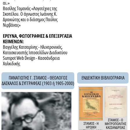
αι.»
Βασίλης Τομανάς «Λογοτέχνες της
Σκοπέλου. Ο άγνωστος Ιωάννης Κ.
Δρακιώτης και ο διάσημος Παύλος
Νιρβάνας»
ΕΡΕΥΝΑ, ΦΩΤΟΓΡΑΦΙΕΣ & ΕΠΕΞΕΡΓΑΣΙΑ
ΚΕΙΜΕΝΩΝ:
Βαγγέλης Κατσαρίνης - Ηλεκτρονικός,
Κατασκευαστής Ιστοσελίδων Διαδικτύου
Sunspot Web Design - Κασσάνδρεια
Χαλκιδικής
ΠΑΝΑΓΙΩΤΗΣ Γ. ΣΤΑΜΟΣ - ΘΕΟΛΟΓΟΣ
ΕΝΔΕΙΚΤΙΚΗ ΒΙΒΛΙΟΓΡΑΦΙΑ
ΔΑΣΚΑΛΟΣ & ΣΥΓΓΡΑΦΕΑΣ (1903 ή 1905-2000)