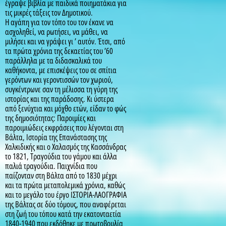
έγραψε βιβλία με παιδικά ποιηματάκια για
τις μικρές τάξεις τον Δημοτικού.
Η αγάπη για τον τόπο του τον έκανε να
ασχοληθεί, να ρωτήσει, να μάθει, να
μιλήσει και να γράψει γι ’ αυτόν. Έτσι, από
τα πρώτα χρόνια της δεκαετίας του ’60
παράλληλα με τα διδασκαλικά του
καθήκοντα, με επισκέψεις του σε σπίτια
γερόντων και γεροντισσών τον χωριού,
συγκέντρωνε σαν τη μέλισσα τη γύρη της
ιστορίας και της παράδοσης. Κι ύστερα
από ξενύχτια και μόχθο ετών, είδαν το φώς
της δημοσιότητας: Παροιμίες και
παροιμιώδεις εκφράσεις που λέγονται στη
Βάλτα, Ιστορία της Επανάστασης της
Χαλκιδικής και ο Χαλασμός της Κασσάνδρας
το 1821, Τραγούδια του γάμου και άλλα
παλιά τραγούδια. Παιχνίδια που
παίζονταν στη Βάλτα από το 1830 μέχρι
και τα πρώτα μεταπολεμικά χρόνια, καθώς
και το μεγάλο του έργο ΙΣΤΟΡΙΑ-ΛΑΟΓΡΑΦΙΑ
της Βάλτας σε δύο τόμους, που αναφέρεται
στη ζωή του τόπου κατά την εκατονταετία
1840-1940 που εκδόθηκε με πρωτοβουλία