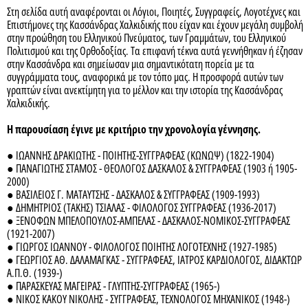
Στη σελίδα αυτή αναφέρονται οι Λόγιοι, Ποιητές, Συγγραφείς, Λογοτέχνες και
Επιστήμονες της Κασσάνδρας Χαλκιδικής που είχαν και έχουν μεγάλη συμβολή
στην προώθηση του Ελληνικού Πνεύματος, των Γραμμάτων, του Ελληνικού
Πολιτισμού και της Ορθοδοξίας. Τα επιφανή τέκνα αυτά γεννήθηκαν ή έζησαν
στην Κασσάνδρα και σημείωσαν μια σημαντικότατη πορεία με τα
συγγράμματα τους, αναφορικά με τον τόπο μας. Η προσφορά αυτών των
γραπτών είναι ανεκτίμητη για το μέλλον και την ιστορία της Κασσάνδρας
Χαλκιδικής.
Η παρουσίαση έγινε με κριτήριο την χρονολογία γέννησης.
● ΙΩΑΝΝΗΣ ΔΡΑΚΙΩΤΗΣ - ΠΟΙΗΤΗΣ-ΣΥΓΓΡΑΦΕΑΣ (ΚΩΝΩΨ) (1822-1904)
● ΠΑΝΑΓΙΩΤΗΣ ΣΤΑΜΟΣ - ΘΕΟΛΟΓΟΣ ΔΑΣΚΑΛΟΣ & ΣΥΓΓΡΑΦΕΑΣ (1903 ή 1905-
2000)
● ΒΑΣΙΛΕΙΟΣ Γ. ΜΑΤΑΥΤΣΗΣ - ΔΑΣΚΑΛΟΣ & ΣΥΓΓΡΑΦΕΑΣ (1909-1993)
● ΔΗΜΗΤΡΙΟΣ (ΤΑΚΗΣ) ΤΣΙΑΛΑΣ - ΦΙΛΟΛΟΓΟΣ ΣΥΓΓΡΑΦΕΑΣ (1936-2017)
● ΞΕΝΟΦΩΝ ΜΠΕΛΟΠΟΥΛΟΣ-ΑΜΠΕΛΑΣ - ΔΑΣΚΑΛΟΣ-ΝΟΜΙΚΟΣ-ΣΥΓΓΡΑΦΕΑΣ
(1921-2007)
● ΓΙΩΡΓΟΣ ΙΩΑΝΝΟΥ - ΦΙΛΟΛΟΓΟΣ ΠΟΙΗΤΗΣ ΛΟΓΟΤΕΧΝΗΣ (1927-1985)
● ΓΕΩΡΓΙΟΣ ΑΘ. ΔΑΛΑΜΑΓΚΑΣ - ΣΥΓΓΡΑΦΕΑΣ, ΙΑΤΡΟΣ ΚΑΡΔΙΟΛΟΓΟΣ, ΔΙΔΑΚΤΩΡ
Α.Π.Θ. (1939-)
● ΠΑΡΑΣΚΕΥΑΣ ΜΑΓΕΙΡΑΣ - ΓΛΥΠΤΗΣ-ΣΥΓΓΡΑΦΕΑΣ (1965-)
● ΝΙΚΟΣ ΚΑΚΟΥ ΝΙΚΟΛΗΣ - ΣΥΓΓΡΑΦΕΑΣ, ΤΕΧΝΟΛΟΓΟΣ ΜΗΧΑΝΙΚΟΣ (1948-)