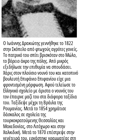
Ο Ιωάννης Δρακιώτης γεννήθηκε το 1822
στην Σκόπελο από φτωχούς αγρότες γονείς.
Το πατρικό του σπίτι βρισκόταν στο Μώλο,
το βόρειο άκρο της πόλης. Από μικρός
εξεδήλωσε την επιθυμία να σπουδάσει.
Χάρις στον πλούσιο νουνό του και κατοπινό
βουλευτή Επιφάνιο Επιφανίου είχε μια
φροντισμένη μόρφωση. Αφού τελείωσε το
Ελληνικό σχολείο με άριστα ο νουνός του
τον έπαιρνε μαζί του στα διάφορα ταξίδια
του. Ταξίδεψε μέχρι τη Βράιλα της
Ρουμανίας. Μετά το 1854 χρημάτισε
δάσκαλος σε σχολεία της
τουρκοκρατούμενης Θεσσαλίας και
Μακεδονίας, στο Λιτόχωρο και στην
Χαλκιδική. Μετά το 1870 επέστρεψε στην
γενέτειρά του, εργάστηκε γραμματέας στη