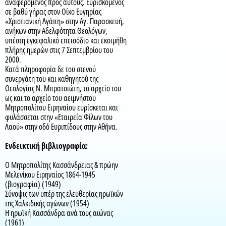
αναφερόμενος προς αυτούς. Ευρισκόμενος
σε βαθύ γήρας στον Οίκο Ευγηρίας
«Χριστιανική Αγάπη» στην Αγ. Παρασκευή,
ανήκων στην Αδελφότητα Θεολόγων,
υπέστη εγκεφαλικό επεισόδιο και εκοιμήθη
πλήρης ημερών στις 7 Σεπτεμβρίου του
2000.
Κατά πληροφορία δε του στενού
συνεργάτη του και καθηγητού της
Θεολογίας Ν. Μπρατσιώτη, το αρχείο του
ως και το αρχείο του αειμνήστου
Μητροπολίτου Ειρηναίου ευρίσκεται και
φυλάσσεται στην «Εταιρεία Φίλων του
Λαού» στην οδό Ευριπίδους στην Αθήνα.
Ενδεικτική βιβλιογραφία:
Ο Μητροπολίτης Κασσάνδρειας & πρώην
Μελενίκου Ειρηναίος 1864-1945
(βιογραφία) (1949)
Σύνοψις των υπέρ της ελευθερίας ηρωϊκών
τnς Χαλκιδικής αγώνων (1954)
Η ηρωϊκή Κασσάνδρα ανά τους αιώνας
(1961)