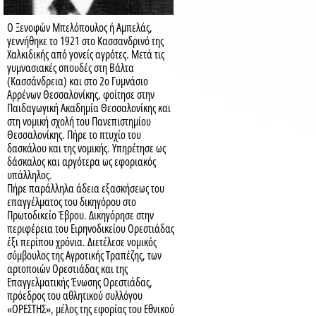
Ο Ξενοφών Μπελόπουλος ή Αμπελάς,
γεννήθηκε το 1921 στο Κασσανδρινό της
Χαλκιδικής από γονείς αγρότες. Μετά τις
γυμνασιακές σπουδές στη Βάλτα
(Κασσάνδρεια) και στο 2ο Γυμνάσιο
Αρρένων Θεσσαλονίκης, φοίτησε στην
Παιδαγωγική Ακαδημία Θεσσαλονίκης και
στη νομική σχολή του Πανεπιστημίου
Θεσσαλονίκης. Πήρε το πτυχίο του
δασκάλου και της νομικής. Υπηρέτησε ως
δάσκαλος και αργότερα ως εφοριακός
υπάλληλος.
Πήρε παράλληλα άδεια εξασκήσεως του
επαγγέλματος του δικηγόρου στο
Πρωτοδικείο Έβρου. Δικηγόρησε στην
περιφέρεια του Ειρηνοδικείου Ορεστιάδας
έξι περίπου χρόνια. Διετέλεσε νομικός
σύμβουλος της Αγροτικής Τραπέζης, των
αρτοποιών Ορεστιάδας και της
Επαγγελματικής Ένωσης Ορεστιάδας,
πρόεδρος του αθλητικού συλλόγου
«ΟΡΕΣΤΗΣ», μέλος της εφορίας του Εθνικού