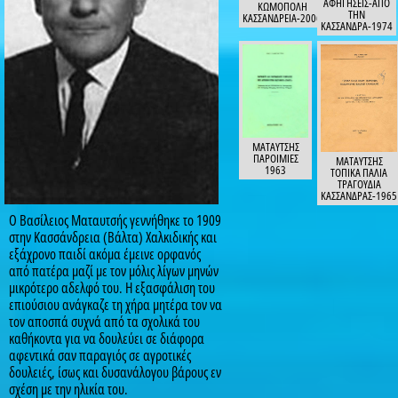
Ο Βασίλειος Ματαυτσής γεννήθηκε το 1909
στην Κασσάνδρεια (Βάλτα) Χαλκιδικής και
εξάχρονο παιδί ακόμα έμεινε ορφανός
από πατέρα μαζί με τον μόλις λίγων μηνών
μικρότερο αδελφό του. Η εξασφάλιση του
επιούσιου ανάγκαζε τη χήρα μητέρα τον να
τον αποσπά συχνά από τα σχολικά του
καθήκοντα για να δουλεύει σε διάφορα
αφεντικά σαν παραγιός σε αγροτικές
δουλειές, ίσως και δυσανάλογου βάρους εν
σχέση με την ηλικία του.