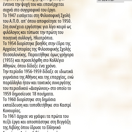
έντονα την ψυχή του και επανέρχεται
συχνά στο συγγραφικό του έργο.
Το 1947 εισάγεται στη Φιλοσοφική Σχολή
του Α.Π.Θ. απ' όπου αποφοίτησε το 1950.
Στη συνέχεια εργάστηκε για λίγο καιρό ως
φιλόλογος και τύπωσε την πρώτη του
ποιητική συλλογή, Ηλιοτρόπια.
Το 1954 διορίστηκε βοηθός στην έδρα της
Αρχαίας Ιστορίας της Φιλοσοφικής Σχολής
Θεσσαλονίκης. Παραιτήθηκε όμως γρήγορα
(1955) και προσελήφθη στο Κολλέγιο
Αθηνών, όπου δίδαξε ένα χρόνο.
Την περίοδο 1956-1959 δίδαξε σε ιδιωτικά
γυμνάσια της Αθήνας και της επαρχίας, ενώ
παράλληλα ήταν και τακτικός συνεργάτης
του περιοδικού «Διαγώνιος» στο οποίο το
1959 δημοσίευσε 18 ποιήματα.
Το 1960 διορίστηκε στη δημόσια
εκπαίδευση και τοποθετήθηκε στο Καστρί
Κυνουρίας.
Το 1961 άρχισε να γράφει τα πρώτα του
πεζά έργα και αποσπάστηκε στη Βεγγάζη
της Λιβύης όπου ίδρυσε το Ελληνικό