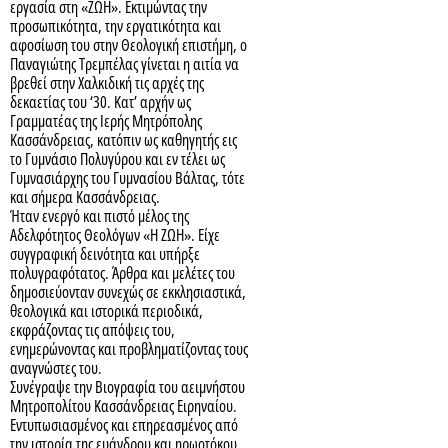
εργασία στη «ΖΩΗ». Εκτιμώντας την
προσωπικότητα, την εργατικότητα και
αφοσίωση του στην Θεολογική επιστήμη, ο
Παναγιώτης Τρεμπέλας γίνεται η αιτία να
βρεθεί στην Χαλκιδική τις αρχές της
δεκαετίας του ‘30. Κατ’ αρχήν ως
Γραμματέας της Ιερής Μητρόπολης
Κασσάνδρειας, κατόπιν ως καθηγητής εις
το Γυμνάσιο Πολυγύρου και εν τέλει ως
Γυμνασιάρχης του Γυμνασίου Βάλτας, τότε
και σήμερα Κασσάνδρειας.
Ήταν ενεργό και πιστό μέλος της
Αδελφότητος Θεολόγων «Η ΖΩΗ». Είχε
συγγραφική δεινότητα και υπήρξε
πολυγραφότατος. Άρθρα και μελέτες του
δημοσιεύονταν συνεχώς σε εκκλησιαστικά,
θεολογικά και ιστορικά περιοδικά,
εκφράζοντας τις απόψεις του,
ενημερώνοντας και προβληματίζοντας τους
αναγνώστες του.
Συνέγραψε την Βιογραφία του αειμνήστου
Μητροπολίτου Κασσάνδρειας Ειρηναίου.
Εντυπωσιασμένος και επηρεασμένος από
την ιστορία της ευάνδρου και ηρωοτόκου