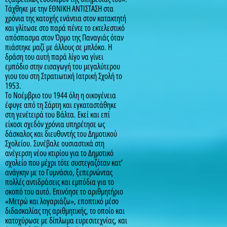
Τάχθηκε με την ΕΘΝΙΚΗ ΑΝΤΙΣΤΑΣΗ στα
χρόνια της κατοχής ενάντια στον κατακτητή
και γλίτωσε στο παρά πέντε το εκτελεστικό
απόσπασμα στον Όρμο της Παναγιάς όταν
πιάστηκε μαζί με άλλους σε μπλόκο. Η
δράση του αυτή παρά λίγο να γίνει
εμπόδιο στην εισαγωγή του μεγαλύτερου
γιου του στη Στρατιωτική Ιατρική Σχολή το
1953.
Το Νοέμβριο του 1944 όλη η οικογένεια
έφυγε από τη Σάρτη και εγκαταστάθηκε
στη γενέτειρά του Βάλτα. Εκεί και επί
είκοσι σχεδόν χρόνια υπηρέτησε ως
δάσκαλος και διευθυντής του Δημοτικού
Σχολείου. Συνέβαλε ουσιαστικά στη
ανέγερση νέου κτιρίου για το Δημοτικό
σχολείο που μέχρι τότε συστεγαζόταν κατ’
ανάγκην με το Γυμνάσιο, ξεπερνώντας
πολλές αντιδράσεις και εμπόδια για το
σκοπό του αυτό. Επινόησε το αριθμητήριο
«Μετρώ και λογαριάζω», εποπτικό μέσο
διδασκαλίας της αριθμητικής, το οποίο και
κατοχύρωσε με δίπλωμα ευρεσιτεχνίας, και