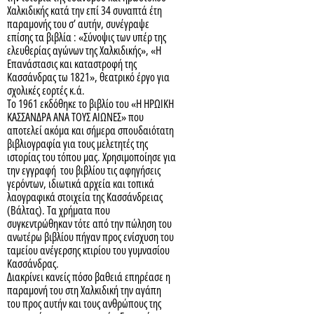
Χαλκιδικής κατά την επί 34 συναπτά έτη
παραμονής του σ’ αυτήν, συνέγραψε
επίσης τα βιβλία : «Σύνοψις των υπέρ της
ελευθερίας αγώνων της Χαλκιδικής», «Η
Επανάστασις και καταστροφή της
Κασσάνδρας τω 1821», θεατρικό έργο για
σχολικές εορτές κ.ά.
Το 1961 εκδόθηκε το βιβλίο του «Η ΗΡΩΙΚΗ
ΚΑΣΣΑΝΔΡΑ ΑΝΑ ΤΟΥΣ ΑΙΩΝΕΣ» που
αποτελεί ακόμα και σήμερα σπουδαιότατη
βιβλιογραφία για τους μελετητές της
ιστορίας του τόπου μας. Χρησιμοποίησε για
την εγγραφή του βιβλίου τις αφηγήσεις
γερόντων, ιδιωτικά αρχεία και τοπικά
λαογραφικά στοιχεία της Κασσάνδρειας
(Βάλτας). Τα χρήματα που
συγκεντρώθηκαν τότε από την πώληση του
ανωτέρω βιβλίου πήγαν προς ενίσχυση του
ταμείου ανέγερσης κτιρίου του γυμνασίου
Κασσάνδρας.
Διακρίνει κανείς πόσο βαθειά επηρέασε η
παραμονή του στη Χαλκιδική την αγάπη
του προς αυτήν και τους ανθρώπους της