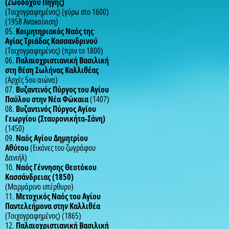
(Ζωοδόχου Πηγής)
(Τοιχογραφημένος) (γύρω στο 1600)
(1958 Ανακαίνιση)
05.
Κοιμητηριακός Ναός της
Αγίας Τριάδας Κασσανδρινού
(Τοιχογραφημένος) (πριν το 1800)
06.
Παλαιοχριστιανική Βασιλική
στη θέση Σωλήνας Καλλιθέας
(Αρχές 5ου αιώνα)
07.
Βυζαντινός Πύργος του Αγίου
Παύλου στην Νέα Φώκαια
(1407)
08.
Βυζαντινός Πύργος Αγίου
Γεωργίου (Σταυρονικήτα-Σάνη)
(1450)
09.
Ναός Αγίου Δημητρίου
Αθύτου
(Eικόνες του ζωγράφου
Δανιήλ)
10.
Ναός Γέννησης Θεοτόκου
Κασσάνδρειας (1850)
(Μαρμάρινο υπέρθυρο)
11.
Μετοχικός Ναός του Αγίου
Παντελεήμονα στην Καλλιθέα
(Τοιχογραφημένος) (1865)
12.
Παλαιοχριστιανική Βασιλική