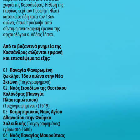
χωριά της Κασσάνδρας. Η θέση της
(κυρίως περί τον Προφήτη Ηλία)
κατοικείτο ήδη κατά τον 13ον
αιώνα, όπως προέκυψε από
σύντομη ανασκαφική έρευνα της
αρχαιολόγου κ. Λήδας Τόσκα.
Από τα βυζαντινά μνημεία της
Κασσάνδρας σώζονται εμφανή
και επισκέψιμα τα εξής:
01.
Παναγία Φανερωμένη
ξωκλήσι 16ου αιώνα στην Νέα
Σκιώνη
(Τοιχογραφημένο)
02.
Ναός Εισοδίων της Θεοτόκου
Καλάνδρας (Παναγία
Πλασταριώτισσα)
(Τοιχογραφημένος) (1619)
03.
Κοιμητηριακός Ναός Αγίου
Αθανασίου στην Φούρκα
Χαλκιδικής
(Τοιχογραφημένος)
(γύρω στο 1600)
04.
Ναός Παναγίας Μαυρούτσας