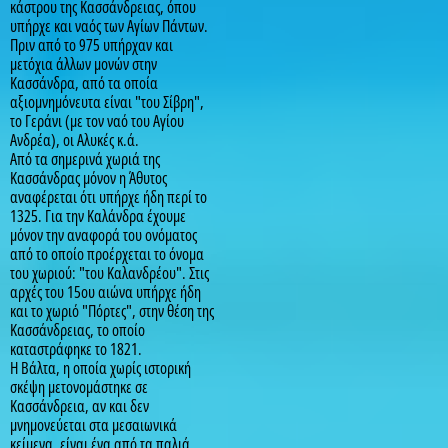
κάστρου της Κασσάνδρειας, όπου
υπήρχε και ναός των Αγίων Πάντων.
Πριν από το 975 υπήρχαν και
μετόχια άλλων μονών στην
Κασσάνδρα, από τα οποία
αξιομνημόνευτα είναι "του Σίβρη",
το Γεράνι (με τον ναό του Αγίου
Ανδρέα), οι Αλυκές κ.ά.
Από τα σημερινά χωριά της
Κασσάνδρας μόνον η Άθυτος
αναφέρεται ότι υπήρχε ήδη περί το
1325. Για την Καλάνδρα έχουμε
μόνον την αναφορά του ονόματος
από το οποίο προέρχεται το όνομα
του χωριού: "του Καλανδρέου". Στις
αρχές του 15ου αιώνα υπήρχε ήδη
και το χωριό "Πόρτες", στην θέση της
Κασσάνδρειας, το οποίο
καταστράφηκε το 1821.
Η Βάλτα, η οποία χωρίς ιστορική
σκέψη μετονομάστηκε σε
Κασσάνδρεια, αν και δεν
μνημονεύεται στα μεσαιωνικά
κείμενα, είναι ένα από τα παλιά