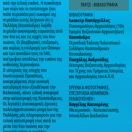
από την τελική εικόνα. Η πυκνότητα
ΠΗΓΕΣ - ΒΙΒΛΙΟΓΡΑΦΙΑ
των ναών και οι αντίστοιχοι (και
πολύ περισσότεροι) οικισμοί της
ΒΙΒΛΙΟΓΡΑΦΙΑ :
περιόδου αυτής δείχνουν ότι η
Ιωακείμ Παπάγγελλος
Παλλήνη (Κασσάνδρα) διήλθε
Οικονομολόγος-Αρχαιολόγος (10η
περίοδο οικονομικής ευρωστίας από
Εφορία Βυζαντινών Αρχαιοτήτων)
τον 4ον ως και τις αρχές του 6ου
Kασσάνδρα
αιώνος. Οι βαρβαρικές επιδρομές,
Περιοδική Έκδοση Πολιτιστικού
και κυρίως η επιδρομή των Ούννων
Συλλόγου Κασσανδρινών
και των συνοδών τους το 540,
Θεσσαλονίκης
ανέτρεψαν απολύτως την εικόνα της
Πασχάλης Ανδρούδης
ανθούσης Χερσονήσου.
Λέκτορας Βυζαντινής Αρχαιολογίας
Ο ιστορικός της εποχής του
και Τέχνης του Τμήματος Ιστορίας
Ιουστινιανού Προκόπιος,
και Αρχαιολογίας του Α.Π.Θ.
αναφερόμενος στην ουννική
καταδρομή που εξουθένωσε την
ΕΡΕΥΝΑ & ΦΩΤΟΓΡΑΦΙΕΣ,
Βαλκανική, κάνει ειδική αναφορά
ΕΠΕΞΕΡΓΑΣΙΑ ΚΕΙΜΕΝΩΝ-
στην καταστροφή της Κασσάνδρειας.
ΣΕΛΙΔΟΠΟΙΗΣΗ :
Οι λιγοστές ανασκαφικές έρευνες
Βαγγέλης Κατσαρίνης
παλαιοχριστιανικών μνημείων της
Ηλεκτρονικός - Κατασκευαστής
Παλλήνης μάς πληροφορούν για την
Ιστοσελίδων Διαδικτύου
τελική καταστροφή τους κατά τα
μέσα του 6ου αιώνος και την
διακοπή χρήσεως μεγάλου