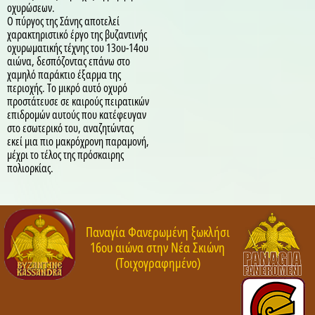
οχυρώσεων.
Ο πύργος της Σάνης αποτελεί
χαρακτηριστικό έργο της βυζαντινής
οχυρωματικής τέχνης του 13ου-14ου
αιώνα, δεσπόζοντας επάνω στο
χαμηλό παράκτιο έξαρμα της
περιοχής. Το μικρό αυτό οχυρό
προστάτευσε σε καιρούς πειρατικών
επιδρομών αυτούς που κατέφευγαν
στο εσωτερικό του, αναζητώντας
εκεί μια πιο μακρόχρονη παραμονή,
μέχρι το τέλος της πρόσκαιρης
πολιορκίας.
Παναγία Φανερωμένη ξωκλήσι
16ου αιώνα στην Νέα Σκιώνη
(Τοιχογραφημένο)