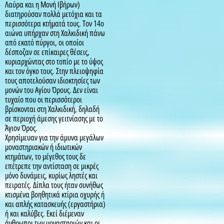
Λαύρα και η Μονή Ιβήρων)
διατηρούσαν πολλά μετόχια και τα
περισσότερα κτήματά τους. Τον 14ο
αιώνα υπήρχαν στη Χαλκιδική πάνω
από εκατό πύργοι, οι οποίοι
δέσποζαν σε επίκαιρες θέσεις,
κυριαρχώντας στο τοπίο με το ύψος
και τον όγκο τους. Στην πλειοψηφία
τους αποτελούσαν ιδιοκτησίες των
μονών του Αγίου Όρους. Δεν είναι
τυχαίο που οι περισσότεροι
βρίσκονται στη Χαλκιδική, δηλαδή
σε περιοχή άμεσης γειτνίασης με το
Άγιον Όρος.
Χρησίμευαν για την άμυνα μεγάλων
μοναστηριακών ή ιδιωτικών
κτημάτων, το μέγεθος τους δε
επέτρεπε την αντίσταση σε μικρές
μόνο δυνάμεις, κυρίως ληστές και
πειρατές. Δίπλα τους ήταν συνήθως
κτισμένα βοηθητικά κτίρια οχυρής ή
και απλής κατασκευής (εργαστήρια)
ή και καλύβες. Εκεί διέμεναν
άνθρωποι των μοναστηριών και οι