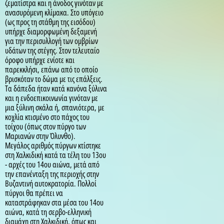
ζεματίστρα και η άνοδος γινόταν με
ανασυρόμενη κλίμακα. Στο υπόγειο
(ως προς τη στάθμη της εισόδου)
υπήρχε διαμορφωμένη δεξαμενή
για την περισυλλογή των ομβρίων
υδάτων της στέγης. Στον τελευταίο
όροφο υπήρχε ενίοτε και
παρεκκλήσι, επάνω από το οποίο
βρισκόταν το δώμα με τις επάλξεις.
Τα δάπεδα ήταν κατά κανόνα ξύλινα
και η ενδοεπικοινωνία γινόταν με
μια ξύλινη σκάλα ή, σπανιότερα, με
κοχλία κτισμένο στο πάχος του
τοίχου (όπως στον πύργο των
Μαριανών στην Όλυνθο).
Μεγάλος αριθμός πύργων κτίστηκε
στη Χαλκιδική κατά τα τέλη του 13ου
- αρχές του 14ου αιώνα, μετά από
την επανένταξη της περιοχής στην
Βυζαντινή αυτοκρατορία. Πολλοί
πύργοι θα πρέπει να
καταστράφηκαν στα μέσα του 14ου
αιώνα, κατά τη σερβο-ελληνική
διαμάχη στη Χαλκιδική, όπως και