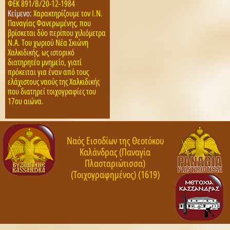
ΦΕΚ 891/Β/20-12-1984
Κείμενο:
Xαρακτηρίζουμε τον I.N.
Παναγίας Φανερωμένης, που
βρίσκεται δύο περίπου χιλιόμετρα
N.A. Του χωριού Nέα Σκιώνη
Xαλκιδικής, ως ιστορικό
διατηρητέο μνημείο, γιατί
πρόκειται για έναν από τους
ελάχιστους ναούς της Xαλκιδικής
που διατηρεί τοιχογραφίες του
17ου αιώνα.
Ναός Εισοδίων της Θεοτόκου
Καλάνδρας (Παναγία
Πλασταριώτισσα)
(Τοιχογραφημένος) (1619)