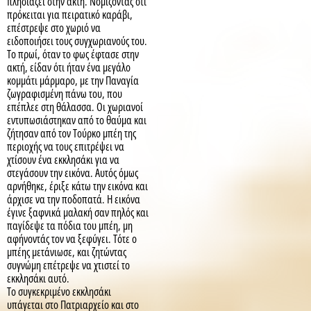
πλησιάζει στην ακτή. Νομίζοντας ότι
πρόκειται για πειρατικό καράβι,
επέστρεψε στο χωριό να
ειδοποιήσει τους συγχωριανούς του.
Το πρωί, όταν το φως έφτασε στην
ακτή, είδαν ότι ήταν ένα μεγάλο
κομμάτι μάρμαρο, με την Παναγία
ζωγραφισμένη πάνω του, που
επέπλεε στη θάλασσα. Οι χωριανοί
εντυπωσιάστηκαν από το θαύμα και
ζήτησαν από τον Τούρκο μπέη της
περιοχής να τους επιτρέψει να
χτίσουν ένα εκκλησάκι για να
στεγάσουν την εικόνα. Αυτός όμως
αρνήθηκε, έριξε κάτω την εικόνα και
άρχισε να την ποδοπατά. Η εικόνα
έγινε ξαφνικά μαλακή σαν πηλός και
παγίδεψε τα πόδια του μπέη, μη
αφήνοντάς τον να ξεφύγει. Τότε ο
μπέης μετάνιωσε, και ζητώντας
συγνώμη επέτρεψε να χτιστεί το
εκκλησάκι αυτό.
Το συγκεκριμένο εκκλησάκι
υπάγεται στο Πατριαρχείο και στο