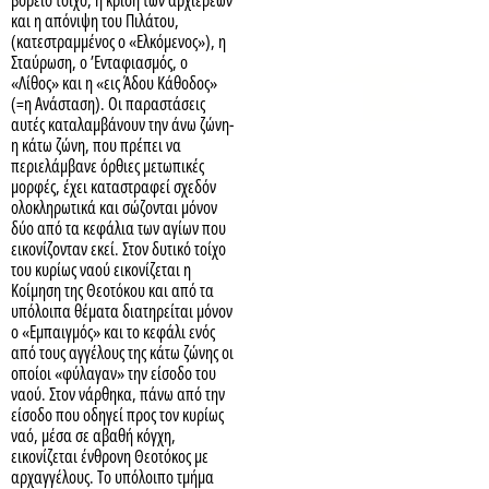
βόρειο τοίχο, η κρίση των αρχιερέων
και η απόνιψη του Πιλάτου,
(κατεστραμμένος ο «Ελκόμενος»), η
Σταύρωση, ο ’Ενταφιασμός, ο
«Λίθος» και η «εις Άδου Κάθοδος»
(=η Ανάσταση). Οι παραστάσεις
αυτές καταλαμβάνουν την άνω ζώνη-
η κάτω ζώνη, που πρέπει να
περιελάμβανε όρθιες μετωπικές
μορφές, έχει καταστραφεί σχεδόν
ολοκληρωτικά και σώζονται μόνον
δύο από τα κεφάλια των αγίων που
εικονίζονταν εκεί. Στον δυτικό τοίχο
του κυρίως ναού εικονίζεται η
Κοίμηση της Θεοτόκου και από τα
υπόλοιπα θέματα διατηρείται μόνον
ο «Εμπαιγμός» και το κεφάλι ενός
από τους αγγέλους της κάτω ζώνης οι
οποίοι «φύλαγαν» την είσοδο του
ναού. Στον νάρθηκα, πάνω από την
είσοδο που οδηγεί προς τον κυρίως
ναό, μέσα σε αβαθή κόγχη,
εικονίζεται ένθρονη Θεοτόκος με
αρχαγγέλους. Το υπόλοιπο τμήμα