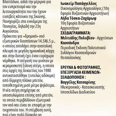
Βλαττάδων, αλλά την μέριμνα για
Ιωακείμ Παπάγγελλος
τον ευπρεπισμό και την
Οικονομολόγος-Αρχαιολόγος (10η
λειτουργικότητα του την έχουν
Εφορία Βυζαντινών Αρχαιοτήτων)
ευσεβείς κάτοικοι της Σκιώνης.
Λήδα Τόσκα-Ζαχάρωφ
Πανηγυρίζει στα εννιάμερα της
10η Εφορία Βυζαντινών
Παναγίας, δηλαδή την 23η
Αρχαιοτήτων
Αυγούστου.
ΣΧΕΔΙΑΓΡΑΜΜΑΤΑ:
Πρόκειται για «δρομικό» ναό
Μιλτιάδης Πολυβίου
- Αρχιτέκτων
εξωτερικών διαστάσεων 14,5X6,5 μ.,
Kασσάνδρα
ο οποίος απολήγει στην ανατολική
Περιοδική Έκδοση Πολιτιστικού
πλευρά σε μεγάλη ημικυκλική κόγχη
Συλλόγου Κασσανδρινών
και στην δυτική έχει έναν ευρύχωρο
Θεσσαλονίκης
νάρθηκα. Η στέγασή του γινόταν με
κεραμοσκεπή ξύλινη στέγη, η οποία
ΕΡΕΥΝΑ & ΦΩΤΟΓΡΑΦΙΕΣ,
στις αρχές της δεκαετίας του 1980
ΕΠΕΞΕΡΓΑΣΙΑ ΚΕΙΜΕΝΩΝ-
αντικαταστάθηκε (εντελώς αδόκιμα)
ΣΕΛΙΔΟΠΟΙΗΣΗ :
από δίρριχτη πλάκα μπετόν,
Βαγγέλης Κατσαρίνης
τοποθετημένη μισό μέτρο ψηλότερα.
Ηλεκτρονικός - Κατασκευαστής
Η νέα στέγη στηρίχτηκε σε
Ιστοσελίδων Διαδικτύου
υποστυλώματα επίσης από μπετόν,
τα οποία περιβάλλουν εξωτερικά
τον ναό και είναι σε επαφή με την
τοιχοποιία του. Η επέμβαση αυτή,
πού είναι πολύ δύσκολο να