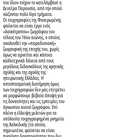
του ίδιου τοίχου το κατελάμβανε η
Δευτέρα Παρουσία, από την οποία
σώζονται πολύ λίγα τμήματα.
Οι τοιχογραφίες της Φανερωμένης
φαίνεται να είναι έργο ενός
«λαϊκότροπου» ζωγράφου του
τέλους του 16ου αιώνος, ο οποίος
ακολουθεί την «παραδοσιακή»
ζωγραφική της εποχής του, χωρίς
όμως να αρνείται και κάποια
καλλιτεχνικά δάνεια από τους
μεγάλους διδασκάλους της κρητικής
σχολής και της σχολής της
ηπειρωτικής Ελλάδας. Η
αποσπασματική διατήρηση όμως
των τοιχογραφιών δεν μας επιτρέπει
να μορφώσουμε βεβαία άποψη για
τις δυνατότητες και τις εμπειρίες του
άγνωστου αυτού ζωγράφου. Επί
πλέον η έλλειψη μελετών για τα
υπόλοιπα τοιχογραφημένα μνημεία
της Χαλκιδικής (τα οποία,
σημειωτέον, φαίνεται να είναι
προϊόντα δραστηριότητος που δεν