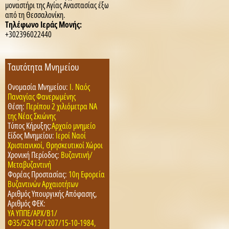
μοναστήρι της Αγίας Αναστασίας έξω
από τη Θεσσαλονίκη.
Τηλέφωνο Ιεράς Μονής:
+302396022440
Ταυτότητα Μνημείου
Ονομασία Μνημείου:
Ι. Ναός
Παναγίας Φανερωμένης
Θέση:
Περίπου 2 χιλιόμετρα ΝΑ
της Νέας Σκιώνης
Τύπος Κήρυξης:
Αρχαίο μνημείο
Είδος Μνημείου:
Ιεροί Ναοί
Χριστιανικοί, Θρησκευτικοί Χώροι
Χρονική Περίοδος:
Βυζαντινή/
Μεταβυζαντινή
Φορέας Προστασίας:
10η Εφορεία
Βυζαντινών Αρχαιοτήτων
Αριθμός Υπουργικής Απόφασης,
Αριθμός ΦΕΚ:
ΥΑ ΥΠΠΕ/ΑΡΧ/Β1/
Φ35/52413/1207/15-10-1984,