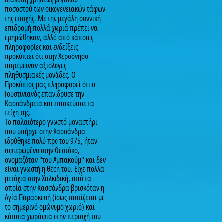
ποσοστού των οικογενειακών τάφων
της εποχής. Με την μεγάλη ουννική
επιδρομή πολλά χωριά πρέπει να
ερημώθηκαν, αλλά από κάποιες
πληροφορίες και ενδείξεις
προκύπτει ότι στην Χερσόνησο
παρέμειναν αξιόλογες
πληθυσμιακές μονάδες. Ο
Προκόπιος μας πληροφορεί ότι ο
Ιουστινιανός επανίδρυσε την
Κασσάνδρεια και επισκεύασε τα
τείχη της.
Το παλαιότερο γνωστό μοναστήρι
που υπήρχε στην Κασσάνδρα
ιδρύθηκε πολύ προ του 975, ήταν
αφιερωμένο στην Θεοτόκο,
ονομαζόταν "του Αμπακούμ" και δεν
είναι γνωστή η θέση του. Είχε πολλά
μετόχια στην Χαλκιδική, από τα
οποία στην Κασσάνδρα βρισκόταν η
Αγία Παρασκευή (ίσως ταυτίζεται με
το σημερινό ομώνυμο χωριό) και
κάποια χωράφια στην περιοχή του