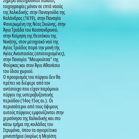
Σήμερα διατηρούνται παλαιές
τοιχογραφίες μόνον σε επτά ναούς
της Χαλκιδικής: στην Παναγούδα της
Καλάνδρας (1619), στην Παναγία
Φανερωμένη της Νέας Σκιώνης, στην
Άγια Τριάδα του Κασσανδρινού,
στην Κοίμηση της Θεοτόκου της
Νικήτης, στον μετοχιακό ναό της
Αγίας Τριάδος παρά την μονή τής
Αγίας Αναστασίας (αποτοιχισμένες),
στην Παναγία "Μαυρούτσα" της
Φούρκας και στον Άγιο Αθανάσιο
του ίδιου χωριού.
Ο προορισμός του πύργου δεν θα
πρέπει να διέφερε από τον
αντίστοιχο που είχαν παρόμοιοι
πύργοι της υστεροβυζαντινής
περιόδου (14ος-15ος αι.). Οι
περισσότεροι από τους όψιμους
αυτούς πύργους εμφανίζονται στην
χερσόνησο της Χαλκιδικής και στο
κάτω τμήμα της κοιλάδας του
Στρυμόνα, όπου τα αγιορείτικα
μοναστήρια (κυρίως η Μεγίστη