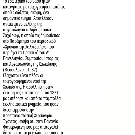
Το εσωτερικό του ναού ήταν
κατάγραφο με τοιχογραφίες, από τις
οποίες σώζεται, ακόμη, ένα
σημαντικό τμήμα. Αποτέλεσαν
αντικείμενο μελέτης της
αρχαιολόγου κ. Λήδας Τόσκα-
Ζαχάρωφ, η οποία τις δημοσίευσε
στο Παράρτημα του περιοδικού
«Χρονικά της Χαλκιδικής», που
περιέχει τα Πρακτικά του Α'
Πανελληνίου Συμποσίου Ιστορίας
και Αρχαιολογίας της Χαλκιδικής
(Θεσσαλονίκη 1987).
Ελάχιστοι είναι πλέον οι
τοιχογραφημένοι ναοί της
Χαλκιδικής. Η ασύλληπτη στην
έκτασή της καταστροφή του 1821
μας στέρησε και από τα πάμπολλα
εκκλησιαστικά μνημεία που ήσαν
διεσπαρμένα στην
προεπαναστατική Χερσόνησο.
Έχοντας υπόψη ότι στην Παναγία
Φανερωμένη που μας απασχολεί
διατηρείται το μεγαλύτερο ποσοστό