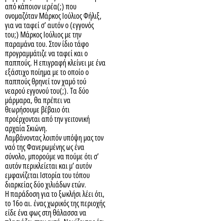
από κάποιον ιερέα(;) που
ονομαζόταν Μάρκος Ιούλιος Φήλιξ,
για να ταφεί σ’ αυτόν ο (εγγονός
του;) Μάρκος Ιούλιος με την
παραμάνα του. Στον ίδιο τάφο
προγραμμάτιζε να ταφεί και ο
παππούς. Η επιγραφή κλείνει με ένα
εξάστιχο ποίημα με το οποίο ο
παππούς θρηνεί τον χαμό τού
νεαρού εγγονού του(;). Τα δύο
μάρμαρα, θα πρέπει να
θεωρήσουμε βέβαιο ότι
προέρχονται από την γειτονική
αρχαία Σκιώνη.
Λαμβάνοντας λοιπόν υπόψη μας τον
ναό της Φανερωμένης ως ένα
σύνολο, μπορούμε να πούμε ότι σ’
αυτόν περικλείεται και μ’ αυτόν
εμφανίζεται Ιστορία του τόπου
διαρκείας δύο χιλιάδων ετών.
Η παράδοση για το ξωκλήσι λέει ότι,
το 16ο αι. ένας χωρικός της περιοχής
είδε ένα φως στη θάλασσα να