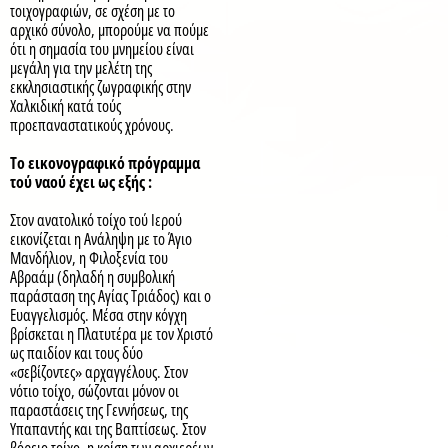
τοιχογραφιών, σε σχέση με το
αρχικό σύνολο, μπορούμε να πούμε
ότι η σημασία του μνημείου είναι
μεγάλη για την μελέτη της
εκκλησιαστικής ζωγραφικής στην
Χαλκιδική κατά τούς
προεπαναστατικούς χρόνους.
Το εικονογραφικό πρόγραμμα
τού ναού έχει ως εξής :
Στον ανατολικό τοίχο τού Ιερού
εικονίζεται η Ανάληψη με το Άγιο
Μανδήλιον, η Φιλοξενία του
Αβραάμ (δηλαδή η συμβολική
παράσταση της Αγίας Τριάδος) και ο
Ευαγγελισμός. Μέσα στην κόγχη
βρίσκεται η Πλατυτέρα με τον Χριστό
ως παιδίον και τους δύο
«σεβίζοντες» αρχαγγέλους. Στον
νότιο τοίχο, σώζονται μόνον οι
παραστάσεις της Γεννήσεως, της
Υπαπαντής και της Βαπτίσεως. Στον