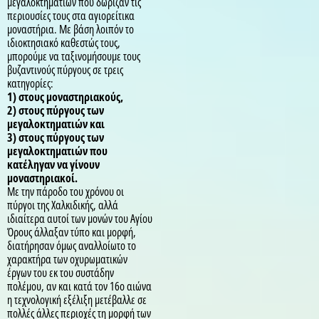
μεγαλοκτηματιών που δώριζαν τις
περιουσίες τους στα αγιορείτικα
μοναστήρια. Με βάση λοιπόν το
ιδιοκτησιακό καθεστώς τους,
μπορούμε να ταξινομήσουμε τους
βυζαντινούς πύργους σε τρεις
κατηγορίες:
1) στους μοναστηριακούς,
2) στους πύργους των
μεγαλοκτηματιών και
3) στους πύργους των
μεγαλοκτηματιών που
κατέληγαν να γίνουν
μοναστηριακοί.
Με την πάροδο του χρόνου οι
πύργοι της Χαλκιδικής, αλλά
ιδιαίτερα αυτοί των μονών του Αγίου
Όρους άλλαξαν τύπο και μορφή,
διατήρησαν όμως αναλλοίωτο το
χαρακτήρα των οχυρωματικών
έργων του εκ του συστάδην
πολέμου, αν και κατά τον 16ο αιώνα
η τεχνολογική εξέλιξη μετέβαλλε σε
πολλές άλλες περιοχές τη μορφή των