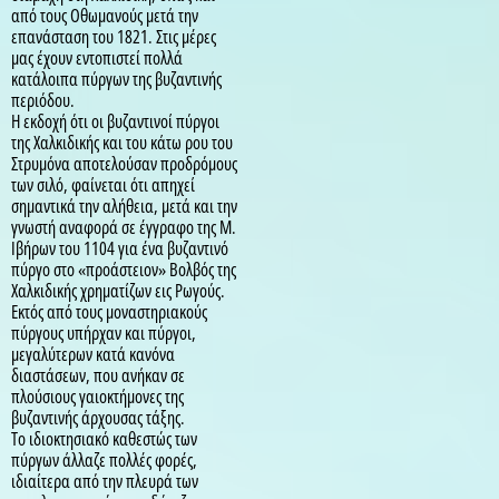
από τους Οθωμανούς μετά την
επανάσταση του 1821. Στις μέρες
μας έχουν εντοπιστεί πολλά
κατάλοιπα πύργων της βυζαντινής
περιόδου.
Η εκδοχή ότι οι βυζαντινοί πύργοι
της Χαλκιδικής και του κάτω ρου του
Στρυμόνα αποτελούσαν προδρόμους
των σιλό, φαίνεται ότι απηχεί
σημαντικά την αλήθεια, μετά και την
γνωστή αναφορά σε έγγραφο της Μ.
Ιβήρων του 1104 για ένα βυζαντινό
πύργο στο «προάστειον» Βολβός της
Χαλκιδικής χρηματίζων εις Ρωγούς.
Εκτός από τους μοναστηριακούς
πύργους υπήρχαν και πύργοι,
μεγαλύτερων κατά κανόνα
διαστάσεων, που ανήκαν σε
πλούσιους γαιοκτήμονες της
βυζαντινής άρχουσας τάξης.
Το ιδιοκτησιακό καθεστώς των
πύργων άλλαζε πολλές φορές,
ιδιαίτερα από την πλευρά των