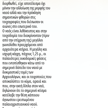
διορθωθεί, είχε αποτέλεσμα όχι
μόνον την αλλοίωση της μορφής του
ναού αλλά και την πρόκληση
σημαντικών φθορών στις
τοιχογραφίες που διέσωσαν οι
αιώνες στο εσωτερικό του.
Ο ναός είναι λιθόκτιστος και στην
τοιχοδομία του διακρίνονταν (πριν
από την επίχριση της) μεγάλοι
γωνιόλιθοι προερχόμενοι από
αρχαιότερα κτήρια. Η μεγάλη και
ισχυρή κόγχη, πάχους 1,25 μ., οι
παλαιότερες οικοδομικές φάσεις
που εντοπίσθηκαν κάτω από το
σημερινό δάπεδο του ναού με
δοκιμαστικές τομές των
Αρχαιολόγων, και οι τοιχοποιίες που
αποκαλύπτει το κύμα, αραιά και
που, στην ακτή δίπλα στον ναό,
δηλώνουν ότι το σημερινό κτίσμα
κατέλαβε την θέση κάποιου
άγνωστου ερειπωμένου
παλαιοχριστιανικού ναού.