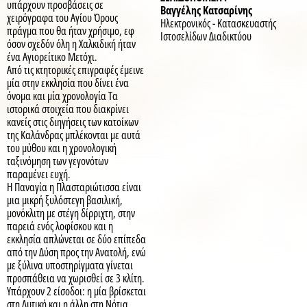
υπάρχουν προσβάσεις σε
Βαγγέλης Κατσαρίνης
χειρόγραφα του Αγίου Όρους
Ηλεκτρονικός - Κατασκευαστής
πράγμα που θα ήταν χρήσιμο, εφ
Ιστοσελίδων Διαδικτύου
όσον σχεδόν όλη η Χαλκιδική ήταν
ένα Αγιορείτικο Μετόχι.
Από τις κτητορικές επιγραφές έμεινε
μία στην εκκλησία που δίνει ένα
όνομα και μία χρονολογία Τα
ιστορικά στοιχεία που διακρίνει
κανείς στις διηγήσεις των κατοίκων
της Καλάνδρας μπλέκονται με αυτά
του μύθου και η χρονολογική
ταξινόμηση των γεγονότων
παραμένει ευχή.
Η Παναγία η Πλασταριώτισσα είναι
μια μικρή ξυλόστεγη βασιλική,
μονόκλιτη με στέγη δίρριχτη, στην
παρειά ενός λοφίσκου και η
εκκλησία απλώνεται σε δύο επίπεδα
από την Δύση προς την Ανατολή, ενώ
με ξύλινα υποστηρίγματα γίνεται
προσπάθεια να χωρισθεί σε 3 κλίτη.
Υπάρχουν 2 είσοδοι: η μία βρίσκεται
στη Δυτική και η άλλη στη Νότια