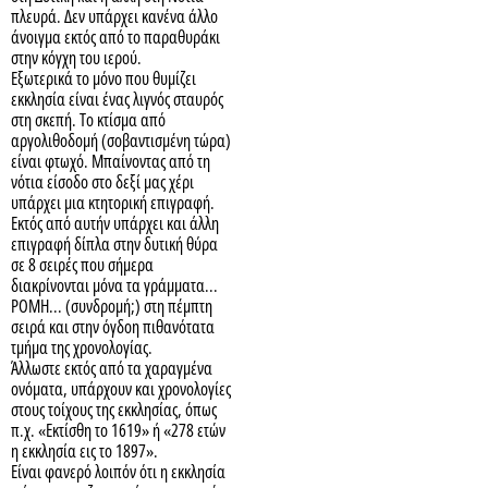
πλευρά. Δεν υπάρχει κανένα άλλο
άνοιγμα εκτός από το παραθυράκι
στην κόγχη του ιερού.
Εξωτερικά το μόνο που θυμίζει
εκκλησία είναι ένας λιγνός σταυρός
στη σκεπή. Το κτίσμα από
αργολιθοδομή (σοβαντισμένη τώρα)
είναι φτωχό. Μπαίνοντας από τη
νότια είσοδο στο δεξί μας χέρι
υπάρχει μια κτητορική επιγραφή.
Εκτός από αυτήν υπάρχει και άλλη
επιγραφή δίπλα στην δυτική θύρα
σε 8 σειρές που σήμερα
διακρίνονται μόνα τα γράμματα...
ΡΟΜΗ... (συνδρομή;) στη πέμπτη
σειρά και στην όγδοη πιθανότατα
τμήμα της χρονολογίας.
Άλλωστε εκτός από τα χαραγμένα
ονόματα, υπάρχουν και χρονολογίες
στους τοίχους της εκκλησίας, όπως
π.χ. «Εκτίσθη το 1619» ή «278 ετών
η εκκλησία εις το 1897».
Είναι φανερό λοιπόν ότι η εκκλησία