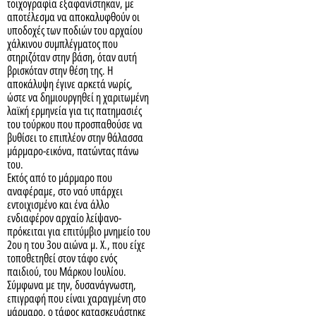
τοιχογραφία εξαφανίστηκαν, με
αποτέλεσμα να αποκαλυφθούν οι
υποδοχές των ποδιών του αρχαίου
χάλκινου συμπλέγματος που
στηριζόταν στην βάση, όταν αυτή
βρισκόταν στην θέση της. Η
αποκάλυψη έγινε αρκετά νωρίς,
ώστε να δημιουργηθεί η χαριτωμένη
λαϊκή ερμηνεία για τις πατημασιές
του τούρκου που προσπαθούσε να
βυθίσει το επιπλέον στην θάλασσα
μάρμαρο-εικόνα, πατώντας πάνω
του.
Εκτός από το μάρμαρο που
αναφέραμε, στο ναό υπάρχει
εντοιχισμένο και ένα άλλο
ενδιαφέρον αρχαίο λείψανο-
πρόκειται για επιτύμβιο μνημείο του
2ου η του 3ου αιώνα μ. X., που είχε
τοποθετηθεί στον τάφο ενός
παιδιού, του Μάρκου Ιουλίου.
Σύμφωνα με την, δυσανάγνωστη,
επιγραφή που είναι χαραγμένη στο
μάρμαρο, ο τάφος κατασκευάστηκε