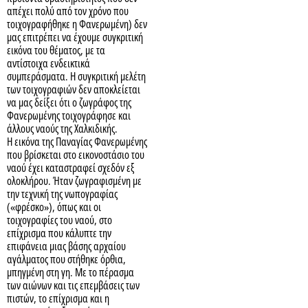
απέχει πολύ από τον χρόνο που
τοιχογραφήθηκε η Φανερωμένη) δεν
μας επιτρέπει να έχουμε συγκριτική
εικόνα του θέματος, με τα
αντίστοιχα ενδεικτικά
συμπεράσματα. Η συγκριτική μελέτη
των τοιχογραφιών δεν αποκλείεται
να μας δείξει ότι ο ζωγράφος της
Φανερωμένης τοιχογράφησε και
άλλους ναούς της Χαλκιδικής.
Η εικόνα της Παναγίας Φανερωμένης
που βρίσκεται στο εικονοστάσιο του
ναού έχει καταστραφεί σχεδόν εξ
ολοκλήρου. Ήταν ζωγραφισμένη με
την τεχνική της νωπογραφίας
(«φρέσκο»), όπως και οι
τοιχογραφίες του ναού, στο
επίχρισμα που κάλυπτε την
επιφάνεια μιας βάσης αρχαίου
αγάλματος που στήθηκε όρθια,
μπηγμένη στη γη. Με το πέρασμα
των αιώνων και τις επεμβάσεις των
πιστών, το επίχρισμα και η