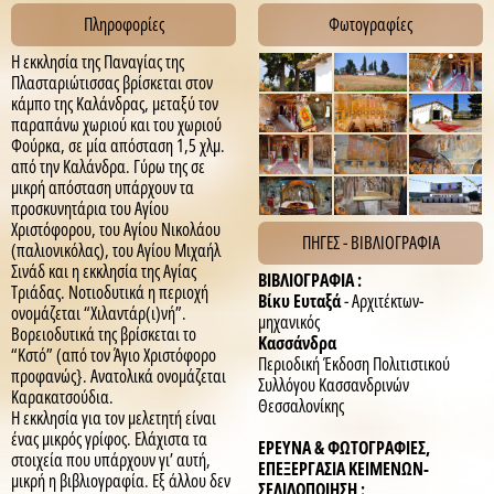
Πληροφορίες
Φωτογραφίες
Η εκκλησία της Παναγίας της
Πλασταριώτισσας βρίσκεται στον
κάμπο της Καλάνδρας, μεταξύ τον
παραπάνω χωριού και του χωριού
Φούρκα, σε μία απόσταση 1,5 χλμ.
από την Καλάνδρα. Γύρω της σε
μικρή απόσταση υπάρχουν τα
προσκυνητάρια του Αγίου
Χριστόφορου, του Αγίου Νικολάου
ΠΗΓΕΣ - ΒΙΒΛΙΟΓΡΑΦΙΑ
(παλιονικόλας), του Αγίου Μιχαήλ
Σινάδ και η εκκλησία της Αγίας
ΒΙΒΛΙΟΓΡΑΦΙΑ :
Τριάδας. Νοτιοδυτικά η περιοχή
Bίκυ Ευταξά
- Αρχιτέκτων-
ονομάζεται “Xιλαντάρ(ι)νή”.
μηχανικός
Βορειοδυτικά της βρίσκεται το
Kασσάνδρα
“Κστό” (από τον Άγιο Χριστόφορο
Περιοδική Έκδοση Πολιτιστικού
προφανώς}. Ανατολικά ονομάζεται
Συλλόγου Κασσανδρινών
Καρακατσούδια.
Θεσσαλονίκης
Η εκκλησία για τον μελετητή είναι
ένας μικρός γρίφος. Ελάχιστα τα
ΕΡΕΥΝΑ & ΦΩΤΟΓΡΑΦΙΕΣ,
στοιχεία που υπάρχουν γι’ αυτή,
ΕΠΕΞΕΡΓΑΣΙΑ ΚΕΙΜΕΝΩΝ-
μικρή η βιβλιογραφία. Εξ άλλου δεν
ΣΕΛΙΔΟΠΟΙΗΣΗ :