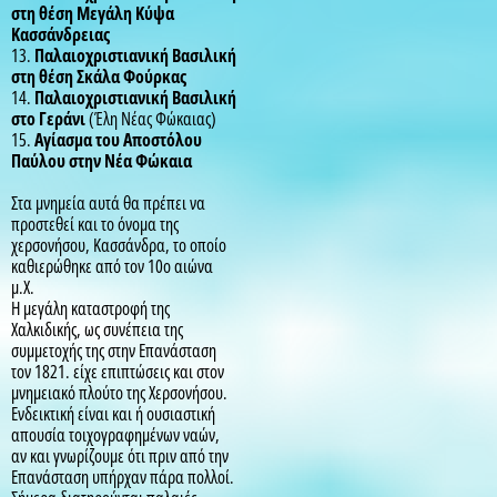
στη θέση Μεγάλη Κύψα
Κασσάνδρειας
13.
Παλαιοχριστιανική Βασιλική
στη θέση Σκάλα Φούρκας
14.
Παλαιοχριστιανική Βασιλική
στο Γεράνι
(Έλη Νέας Φώκαιας)
15.
Αγίασμα του Αποστόλου
Παύλου στην Νέα Φώκαια
Στα μνημεία αυτά θα πρέπει να
προστεθεί και το όνομα της
χερσονήσου, Κασσάνδρα, το οποίο
καθιερώθηκε από τον 10ο αιώνα
μ.Χ.
Η μεγάλη καταστροφή της
Χαλκιδικής, ως συνέπεια της
συμμετοχής της στην Επανάσταση
τον 1821. είχε επιπτώσεις και στον
μνημειακό πλούτο της Χερσονήσου.
Ενδεικτική είναι και ή ουσιαστική
απουσία τοιχογραφημένων ναών,
αν και γνωρίζουμε ότι πριν από την
Επανάσταση υπήρχαν πάρα πολλοί.