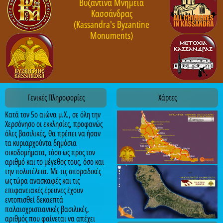
Βυζαντινά Μνημεία
Κασσάνδρας
(Kassandra's Byzantine
Monuments)
Γενικές Πληροφορίες
Χάρτες
Κατά τον 5ο αιώνα μ.Χ., σε όλη την
Χερσόνησο οι εκκλησίες, προφανώς
όλες βασιλικές, θα πρέπει να ήσαν
τα κυριαρχούντα δημόσια
οικοδομήματα, τόσο ως προς τον
αριθμό και το μέγεθος τους, όσο και
την πολυτέλεια. Με τις σποραδικές
ως τώρα ανασκαφές και τις
επιφανειακές έρευνες έχουν
εντοπισθεί δεκαεπτά
παλαιοχριστιανικές βασιλικές,
αριθμός που φαίνεται να απέχει