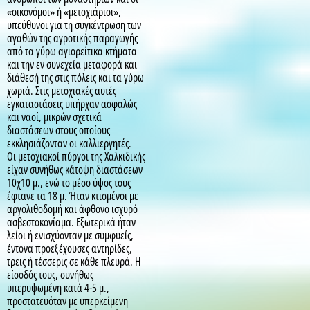
«οικονόμοι» ή «μετοχιάριοι»,
υπεύθυνοι για τη συγκέντρωση των
αγαθών της αγροτικής παραγωγής
από τα γύρω αγιορείτικα κτήματα
και την εν συνεχεία μεταφορά και
διάθεσή της στις πόλεις και τα γύρω
χωριά. Στις μετοχιακές αυτές
εγκαταστάσεις υπήρχαν ασφαλώς
και ναοί, μικρών σχετικά
διαστάσεων στους οποίους
εκκλησιάζονταν οι καλλιεργητές.
Οι μετοχιακοί πύργοι της Χαλκιδικής
είχαν συνήθως κάτοψη διαστάσεων
10χ10 μ., ενώ το μέσο ύψος τους
έφτανε τα 18 μ. Ήταν κτισμένοι με
αργολιθοδομή και άφθονο ισχυρό
ασβεστοκονίαμα. Εξωτερικά ήταν
λείοι ή ενισχύονταν με συμφυείς,
έντονα προεξέχουσες αντηρίδες,
τρεις ή τέσσερις σε κάθε πλευρά. Η
είσοδός τους, συνήθως
υπερυψωμένη κατά 4-5 μ.,
προστατευόταν με υπερκείμενη