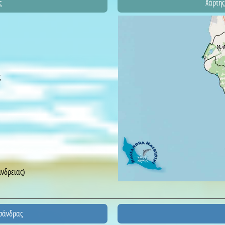
ς
Χάρτης
ς
άνδρειας)
σσάνδρας