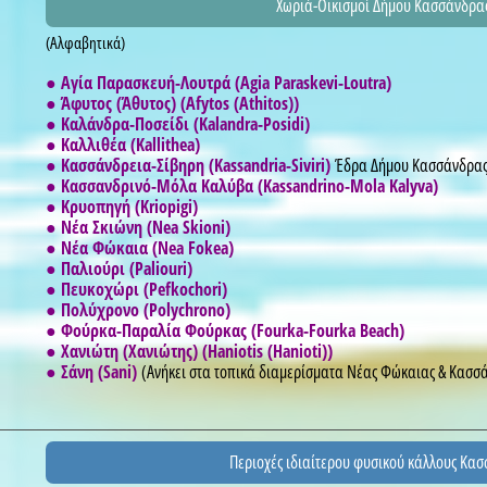
Χωριά-Οικισμοί Δήμου Κασσάνδρα
(Αλφαβητικά)
● Αγία Παρασκευή-Λουτρά (Agia Paraskevi-Loutra)
● Άφυτος (Άθυτος) (Afytos (Athitos))
● Καλάνδρα-Ποσείδι (Kalandra-Posidi)
● Καλλιθέα (Kallithea)
● Κασσάνδρεια-Σίβηρη (Kassandria-Siviri)
Έδρα Δήμου Κασσάνδρα
● Κασσανδρινό-Μόλα Καλύβα (Kassandrino-Mola Kalyva)
● Κρυοπηγή (Kriopigi)
● Νέα Σκιώνη (Nea Skioni)
● Νέα Φώκαια (Nea Fokea)
● Παλιούρι (Paliouri)
● Πευκοχώρι (Pefkochori)
● Πολύχρονο (Polychrono)
● Φούρκα-Παραλία Φούρκας (Fourka-Fourka Beach)
● Χανιώτη (Χανιώτης) (Haniotis (Hanioti))
● Σάνη (Sani)
(Ανήκει στα τοπικά διαμερίσματα Νέας Φώκαιας & Κασσ
Περιοχές ιδιαίτερου φυσικού κάλλους Κα