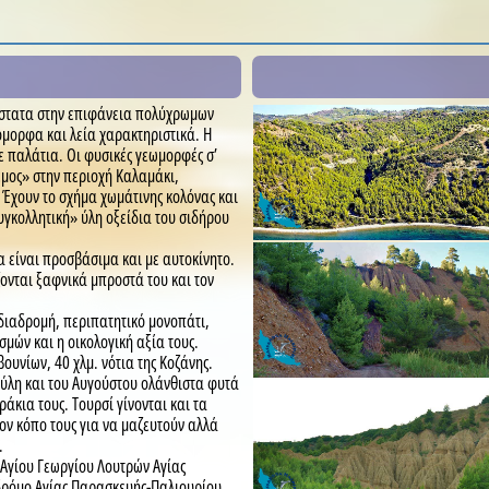
άστατα στην επιφάνεια πολύχρωμων
μορφα και λεία χαρακτηριστικά. Η
ε παλάτια. Οι φυσικές γεωμορφές σ’
μος» στην περιοχή Καλαμάκι,
Έχουν το σχήμα χωμάτινης κολόνας και
υγκολλητική» ύλη οξείδια του σιδήρου
α είναι προσβάσιμα και με αυτοκίνητο.
ζονται ξαφνικά μπροστά του και τον
 διαδρομή, περιπατητικό μονοπάτι,
μών και η οικολογική αξία τους.
υνίων, 40 χλμ. νότια της Κοζάνης.
Ιούλη και του Αυγούστου ολάνθιστα φυτά
κια τους. Τουρσί γίνονται και τα
ν κόπο τους για να μαζευτούν αλλά
.
Αγίου Γεωργίου Λουτρών Αγίας
δρόμο Αγίας Παρασκευής-Παλιουρίου,