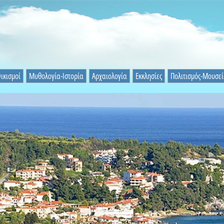
ικισμοί
Μυθολογία-Ιστορία
Αρχαιολογία
Εκκλησίες
Πολιτισμός-Μουσε