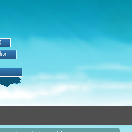
h
o
r
i
P
a
l
i
o
u
r
i