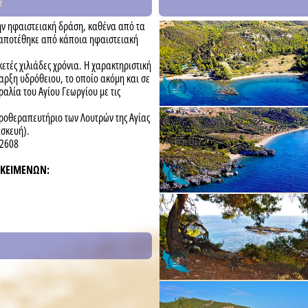
Υ
την ηφαιστειακή δράση, καθένα από τα
 αποτέθηκε από κάποια ηφαιστειακή
τές χιλιάδες χρόνια. Η χαρακτηριστική
αρξη υδρόθειου, το οποίο ακόμη και σε
αλία του Αγίου Γεωργίου με τις
δροθεραπευτήριο των Λουτρών της Αγίας
ασκευή).
02608
-ΚΕΙΜΕΝΩΝ: