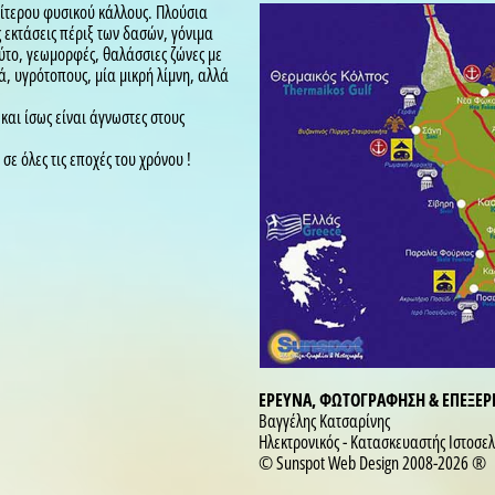
αίτερου φυσικού κάλλους. Πλούσια
εκτάσεις πέριξ των δασών, γόνιμα
το, γεωμορφές, θαλάσσιες ζώνες με
ά, υγρότοπους, μία μικρή λίμνη, αλλά
και ίσως είναι άγνωστες στους
ε όλες τις εποχές του χρόνου !
ΕΡΕΥΝΑ, ΦΩΤΟΓΡΑΦΗΣΗ & ΕΠΕΞΕ
Βαγγέλης Κατσαρίνης
Ηλεκτρονικός - Κατασκευαστής Ιστοσε
© Sunspot Web Design 2008-2026 ®