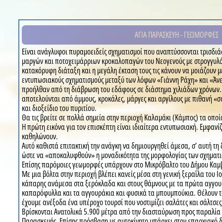
ΑΓΙΑ ΠΑΡΑΣΚΕΥΗ - ΓΕΩΜΟΡΦΕΣ
Είναι ανάγλυφοι πυραμοειδείς σχηματισμοί που αναπτύσσονται τρισδι
μαργών και ποτοχειμάρριων κροκαλοπαγών του Νεογενούς με στρογγυλό
κατακόρυφη διάταξη και η μεγάλη έκταση τους τις κάνουν να μοιάζουν μ
εντυπωσιακούς σχηματισμούς μεταξύ των λόφων «Γιάννη Ράχη» και «Άνε
προήλθαν από τη διάβρωση του εδάφους σε διάστημα χιλιάδων χρόνων. 
αποτελούνται από άμμους, κροκάλες, μάργες και αργίλους με πιθανή «σ
και διοξείδιο του πυριτίου.
Θα τις βρείτε σε πολλά σημεία στην περιοχή Καλαμάκι (Κάμπος) τα οποί
Η πρώτη εικόνα για τον επισκέπτη είναι ιδιαίτερα εντυπωσιακή. Εμφανί
καθηλώνουν.
Αυτό καθιστά επιτακτική την ανάγκη να δημιουργηθεί άμεσα, σ’ αυτή τη
ώστε να «αποκαλυφθούν» η μοναδικότητα της μορφολογίας των σχηματισ
Επίσης παρόμοιες γεωμορφές υπάρχουν στο Μικρόβαλτο του Δήμου Καμβο
Με μια βόλτα στην περιοχή βλέπει κανείς μέσα στη γενική ξεραΐλα του 
κάπαρης ανάμεσα στα ξερόκλαδα και στους θάμνους με τα πρώτα αγγουρά
καπαρόφυλλα και τα αγγουράκια και φυσικά τα μπουμπούκια. Θέλουν το
έχουμε ανέξοδα ένα υπέροχο τουρσί που νοστιμίζει σαλάτες και σάλτσες
Βρίσκονται Ανατολικά 5.900 μέτρα από την διασταύρωση προς παραλία 
Παρασκευής. Επίσης πρόσβαση με αυτοκίνητο υπάρχει στον επαρχιακό 