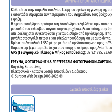
ΛΟΥΤΡΑ - ΠΕΡΙΟΧΗ ΑΓΙΟΥ ΓΕΩΡΓΙΟ
Κάθε πέτρα στην παραλία του Αγίου Γεωργίου οφείλει τη γέννησή της σ
εκατοντάδες στρώματα των πετρωμάτων που σχηματίζουν τους βράχους
έκρηξη.
Η ηφαιστειακή δραστηριότητα στη Κασσάνδρα εκδηλώθηκε πριν από αρκε
μυρουδιά του «κλούβιου αυγού» στην περιοχή οφείλεται επίσης στην ύπ
απειροελάχιστες συγκεντρώσεις γίνεται αισθητό από την όσφρηση. H παρ
μεγάλες στρογγυλές πέτρες είναι εύκολα προσβάσιμη και με αυτοκίνητο.
Βρίσκεται Ανατολικά 1.550 μέτρα μετά από την διασταύρωση προς το Υ
Παρασκευής (έχει ταμπέλα δεξιά στον επαρχιακό δρόμο προς Αγία Παρ
GPS (Γεωγραφικό Πλάτος & Μήκος τοποθεσίας):
39.921895, 23.6
ΕΡΕΥΝΑ, ΦΩΤΟΓΡΑΦΗΣΗ & ΕΠΕΞΕΡΓΑΣΙΑ ΦΩΤΟΓΡΑΦΙΩΝ-ΧΑΡΤΩΝ
Βαγγέλης Κατσαρίνης
Ηλεκτρονικός - Κατασκευαστής Ιστοσελίδων Διαδικτύου
© Sunspot Web Design 2008-2026 ®
Σχετικές ιστοσελίδες (Links)