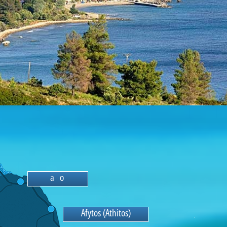
N
e
a
F
o
k
e
a