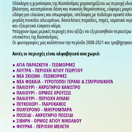
Ολόκληρη η χερσόνησος της Κασσάνδρας χαρακτηρίζεται ως περιοχή ιδι
βλάστηση, καταπράσινα δάση και πυκνούς θαμνότοπους, εύφορες μικρές 
εδάφη για ελαιώνες και οπωροφόρα, υπέδαφος με πολύτιμο ορυκτό πλού
μεγάλη ποικιλία αλιευμάτων, δαντελένιες παραλίες, πηγές, ιαματικά νερ
και εξαιρετικό εύκρατο κλίμα.
Υπάρχουν όμως μερικές περιοχές που αξίζει να εξερευνηθούν περαιτέρω 
επισκέπτες της Κασσάνδρας.
Οι φωτογραφίες μας καλύπτουν την περίοδο 2008-2021 και τραβήχτηκαν σ
Αυτές οι περιοχές είναι αλφαβητικά ανα χωριό:
● ΑΓΙΑ ΠΑΡΑΣΚΕΥΗ - ΓΕΩΜΟΡΦΕΣ
● ΛΟΥΤΡΑ - ΠΕΡΙΟΧΗ ΑΓΙΟΥ ΓΕΩΡΓΙΟΥ
● ΝΕΑ ΣΚΙΩΝΗ - ΓΕΩΜΟΡΦΕΣ
● ΝΕΑ ΦΩΚΑΙΑ - ΥΓΡΟΤΟΠΟΙ ΓΕΡΑΝΙ & ΣΤΑΥΡΟΝΙΚΗΤΑ
● ΠΑΛΙΟΥΡΙ - ΑΚΡΩΤΗΡΙΟ ΚΑΝΙΣΤΡΟ
● ΠΑΛΙΟΥΡΙ - ΟΡΜΟΣ ΧΡΟΥΣΣΩ
● ΠΑΛΙΟΥΡΙ - ΠΕΡΙΟΧΗ ΑΥΛΑΚΙ
● ΠΕΥΚΟΧΩΡΙ - ΓΛΑΡΟΚΑΒΟΣ
● ΠΟΛΥΧΡΟΝΟ - ΜΑΥΡΟΜΠΑΡΑ
● ΠΟΣΕΙΔΙ - ΑΚΡΩΤΗΡΙΟ ΠΟΣΕΙΔΙ
● ΣΙΒΗΡΗ - ΟΡΜΟΣ ΑΓΙΟΥ ΝΙΚΟΛΑΟΥ
● ΦΟΥΡΚΑ - ΠΕΡΙΟΧΗ ΜΕΛΕΤΗ