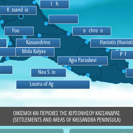
K
a
l
l
i
t
h
e
a
K
a
s
s
a
n
d
r
i
a
K
r
i
o
p
i
g
i
F
o
u
r
k
P
o
l
y
c
h
r
o
n
o
K
a
s
s
a
n
d
r
i
n
o
H
a
t
s
H
i
n
d
r
a
M
o
l
a
K
a
l
y
v
a
P
e
f
k
o
c
A
g
i
a
s
i
d
N
e
a
S
k
i
o
n
i
L
o
u
t
r
a
o
f
A
g
i
a
P
a
r
a
s
k
e
v
i
ΟΙΚΙΣΜΟΙ ΚΑΙ ΠΕΡΙΟΧΕΣ ΤΗΣ ΧΕΡΣΟΝΗΣΟΥ ΚΑΣΣΑΝΔΡΑΣ
(SETTLEMENTS AND AREAS OF KASSANDRA PENINSULA)