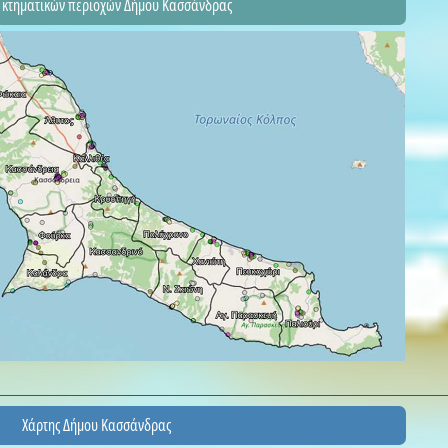
 κτηματικών περιοχών Δήμου Κασσάνδρας
Χάρτης Δήμου Κασσάνδρας