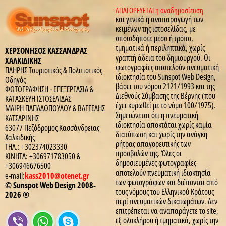
ΑΠΑΓΟΡΕΥΕΤΑΙ η αναδημοσίευση
και γενικά η αναπαραγωγή των
κειμένων της ιστοσελίδας, με
οποιοδήποτε μέσο ή τρόπο,
τμηματικά ή περιληπτικά, χωρίς
ΧΕΡΣΟΝΗΣΟΣ ΚΑΣΣΑΝΔΡΑΣ
γραπτή άδεια του δημιουργού. Οι
ΧΑΛΚΙΔΙΚΗΣ
φωτογραφίες αποτελούν πνευματική
ΠΛΗΡΗΣ Τουριστικός & Πολιτιστικός
ιδιοκτησία του Sunspot Web Design,
Οδηγός
βάσει του νόμου 2121/1993 και της
ΦΩΤΟΓΡΑΦΗΣΗ - ΕΠΕΞΕΡΓΑΣΙΑ &
Διεθνούς Σύμβασης της Βέρνης (που
ΚΑΤΑΣΚΕΥΗ ΙΣΤΟΣΕΛΙΔΑΣ
έχει κυρωθεί με το νόμο 100/1975).
ΜΑΙΡΗ ΠΑΠΑΔΟΠΟΥΛΟΥ & ΒΑΓΓΕΛΗΣ
Σημειώνεται ότι η πνευματική
ΚΑΤΣΑΡΙΝΗΣ
ιδιοκτησία αποκτάται χωρίς καμία
63077 Πεζόδρομος Κασσάνδρειας
διατύπωση και χωρίς την ανάγκη
Χαλκιδικής
ρήτρας απαγορευτικής των
ΤΗΛ.: +302374023330
προσβολών της. Όλες οι
ΚΙΝΗΤΑ: +306971783050 &
δημοσιευμένες φωτογραφίες
+306946676500
αποτελούν πνευματική ιδιοκτησία
e-mail:
kass2010@otenet.gr
των φωτογράφων και διέπονται από
© Sunspot Web Design 2008-
τους νόμους του Ελληνικού Κράτους
2026 ®
περί πνευματικών δικαιωμάτων. Δεν
επιτρέπεται να αναπαράγετε τo site,
εξ ολοκλήρου ή τμηματικά, χωρίς την