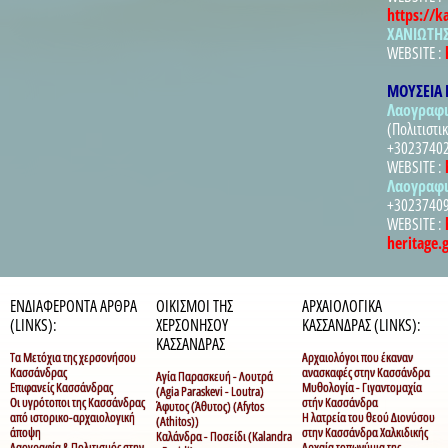
https://k
ΧΑΝΙΩΤΗΣ
WEBSITE :
ΜΟΥΣΕΙΑ 
Λαογραφι
(Πολιτιστι
+3023740
WEBSITE :
Λαογραφι
+3023740
WEBSITE :
heritage.
ΕΝΔΙΑΦΕΡΟΝΤΑ ΑΡΘΡΑ
ΟΙΚΙΣΜΟΙ ΤΗΣ
ΑΡΧΑΙΟΛΟΓΙΚΑ
(LINKS):
ΧΕΡΣΟΝΗΣΟΥ
ΚΑΣΣΑΝΔΡΑΣ (LINKS):
ΚΑΣΣΑΝΔΡΑΣ
Τα Μετόχια της χερσονήσου
Αρχαιολόγοι που έκαναν
Κασσάνδρας
ανασκαφές στην Κασσάνδρα
Αγία Παρασκευή - Λουτρά
Επιφανείς Κασσάνδρας
Μυθολογία - Γιγαντομαχία
(Agia Paraskevi - Loutra)
Οι υγρότοποι της Κασσάνδρας
στήν Κασσάνδρα
Άφυτος (Άθυτος) (Afytos
από ιστορικο-αρχαιολογική
Η λατρεία του θεού Διονύσου
(Athitos))
άποψη
στην Κασσάνδρα Χαλκιδικής
Καλάνδρα - Ποσείδι (Kalandra
Λαογραφία & Πολιτισμός στην
Αρχαία τοπωνύμια της