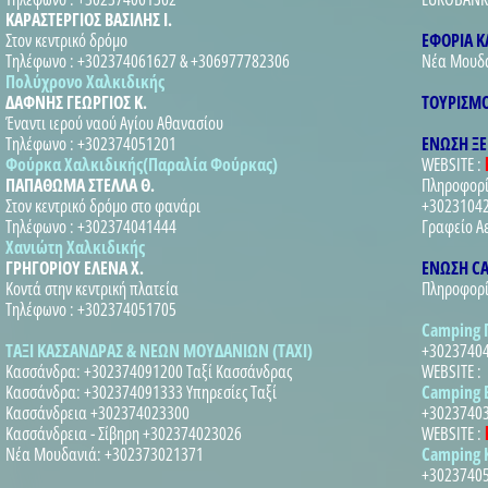
ΚΑΡΑΣΤΕΡΓΙΟΣ ΒΑΣΙΛΗΣ Ι.
Στον κεντρικό δρόμο
ΕΦΟΡΙΑ Κ
Τηλέφωνο : +302374061627 & +306977782306
Νέα Μουδα
Πολύχρονο Χαλκιδικής
ΔΑΦΝΗΣ ΓΕΩΡΓΙΟΣ Κ.
ΤΟΥΡΙΣΜ
Έναντι ιερού ναού Αγίου Αθανασίου
Τηλέφωνο : +302374051201
ΕΝΩΣΗ ΞΕΝ
Φούρκα Χαλκιδικής(Παραλία Φούρκας)
WEBSITE :
ΠΑΠΑΘΩΜΑ ΣΤΕΛΛΑ Θ.
Πληροφορί
Στον κεντρικό δρόμο στο φανάρι
+3023104
Τηλέφωνο : +302374041444
Γραφείο Α
Χανιώτη Χαλκιδικής
ΓΡΗΓΟΡΙΟΥ ΕΛΕΝΑ Χ.
ΕΝΩΣΗ CA
Κοντά στην κεντρική πλατεία
Πληροφορί
Τηλέφωνο : +302374051705
Camping 
ΤΑΞΙ ΚΑΣΣΑΝΔΡΑΣ & ΝΕΩΝ ΜΟΥΔΑΝΙΩΝ (TAXI)
+30237404
Κασσάνδρα: +302374091200 Ταξί Κασσάνδρας
WEBSITE :
Κασσάνδρα: +302374091333 Υπηρεσίες Ταξί
Camping 
Κασσάνδρεια +302374023300
+30237403
Κασσάνδρεια - Σίβηρη +302374023026
WEBSITE :
Νέα Μουδανιά: +302373021371
Camping 
+3023740