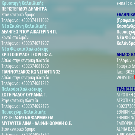
Κρυοπηγή Χαλκιδικής
e-mail : d
ΠΕΡΙΣΤΕΡΙΔΟΥ ΔΗΜΗΤΡΑ
Στον κεντρικό δρόμο
ΕΛΛΗΝΙΚΑ
Τηλέφωνο : +302374111062
(Γραφεία
Νέα Σκιώνη Χαλκιδικής
Κασσάνδρ
ΔΕΛΗΓΕΩΡΓΙΟΥ ΑΙΚΑΤΕΡΙΝΗ Π.
Πευκοχώ
Κοντά στο λιμάνι
Νέα Φώκ
Τηλέφωνο : +302374071907
Καλάνδρ
Νέα Φώκαια Χαλκιδικής
ΧΡΙΣΤΟΠΟΥΛΟΣ ΓΕΩΡΓΙΟΣ Α.
ΔΗΜΟΣ Κ
Δίπλα στην κεντρική πλατεία
Τηλεφωνικ
Τηλέφωνο : +302374081900
Γραφείο Δ
ΓΙΑΝΝΟΥΖΑΚΟΣ ΚΩΝΣΤΑΝΤΙΝΟΣ
fax: +302
Δίπλα στην κεντρική πλατεία
WEBSITE :
Τηλέφωνο : +302374081212
Παλιούρι Χαλκιδικής
ΤΡΑΠΕΖΕΣ
ΣΩΤΗΡΙΑΔΟΥ ΟΥΡΑΝΙΑ Γ.
ΑΓΡΟΤΙΚΗ 
Στην κεντρική πλατεία
ΑΓΡΟΤΙΚΗ 
Τηλέφωνο : +302374092175
+3023730
Πευκοχώρι Χαλκιδικής
ΕΘΝΙΚΗ Κα
ΣΥΣΤΕΓΑΣΜΕΝΑ ΦΑΡΜΑΚΕΙΑ
ΕΘΝΙΚΗ Νέ
ΜΥΤΑΥΤΣΗ ΛΙΝΑ - ΔΑΦΝΗ ΘΩΜΑΗ Ο.Ε.
ΕΜΠΟΡΙΚΗ 
Στον κεντρικό δρόμο
ALPHA BAN
Τηλέφωνο : +302374061362
EUROBANK 