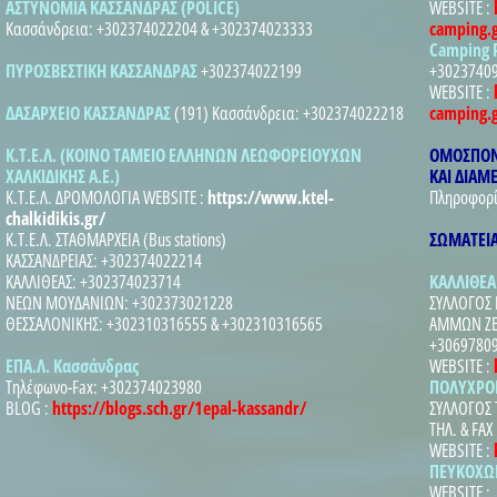
ΑΣΤΥΝΟΜΙΑ ΚΑΣΣΑΝΔΡΑΣ (POLICE)
WEBSITE :
Κασσάνδρεια: +302374022204 & +302374023333
camping.
Camping 
ΠΥΡΟΣΒΕΣΤΙΚΗ ΚΑΣΣΑΝΔΡΑΣ
+302374022199
+3023740
WEBSITE :
ΔΑΣΑΡΧΕΙΟ ΚΑΣΣΑΝΔΡΑΣ
(191) Κασσάνδρεια: +302374022218
camping.g
Κ.Τ.Ε.Λ. (ΚΟΙΝΟ ΤΑΜΕΙΟ ΕΛΛΗΝΩΝ ΛΕΩΦΟΡΕΙΟΥΧΩΝ
ΟΜΟΣΠΟΝ
ΧΑΛΚΙΔΙΚΗΣ Α.Ε.)
ΚΑΙ ΔΙΑΜ
Κ.Τ.Ε.Λ. ΔΡΟΜΟΛΟΓΙΑ WEBSITE :
https://www.ktel-
Πληροφορί
chalkidikis.gr/
Κ.Τ.Ε.Λ. ΣΤΑΘΜΑΡΧΕΙΑ (Bus stations)
ΣΩΜΑΤΕΙΑ
ΚΑΣΣΑΝΔΡΕΙΑΣ: +302374022214
ΚΑΛΛΙΘΕΑΣ: +302374023714
ΚΑΛΛΙΘΕΑ 
ΝΕΩΝ ΜΟΥΔΑΝΙΩΝ: +302373021228
ΣΥΛΛΟΓΟΣ
ΘΕΣΣΑΛΟΝΙΚΗΣ: +302310316555 & +302310316565
ΑΜΜΩΝ ΖΕ
+3069780
ΕΠΑ.Λ. Κασσάνδρας
WEBSITE :
Τηλέφωνο-Fax: +302374023980
ΠΟΛΥΧΡΟ
BLOG :
https://blogs.sch.gr/1epal-kassandr/
ΣΥΛΛΟΓΟΣ
ΤΗΛ. & FAX
WEBSITE :
ΠΕΥΚΟΧΩΡ
WEBSITE :