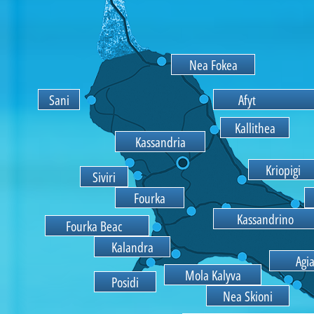
N
e
a
F
o
k
e
a
A
f
y
t
o
s
(
A
t
h
i
t
o
s
)
K
a
l
l
i
t
h
e
a
K
a
s
s
a
n
d
r
i
a
K
r
i
o
p
i
g
i
i
v
i
o
u
k
K
a
s
s
a
n
d
r
i
n
o
F
o
u
r
k
a
B
e
a
c
h
K
a
l
a
n
d
r
a
A
g
i
M
o
l
a
K
a
l
y
v
a
P
s
d
N
e
a
S
k
i
o
n
i