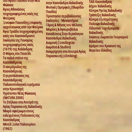
του Αγίου Παύλου στην Νέα
TAXI Κασσάνδρας
στην Κασσάνδρα Χαλκιδικής
Φώκαια
Δήμοι Χαλκιδικής
Φυσικές Ομορφιές (Χλωρίδα-
Άγιος Αθανάσιος
Κέντρα Υγείας Χαλκιδικής
Πανίδα)
τοιχογραφημένος ναός της
Τράπεζες Χαλκιδικής
Προστασία περιβάλλοντος
Φούρκας
Κέντρα Εξυπηρέτησης
Εκκλησίες - Μοναστήρια
Ξενοφών Παιονίδης επιφανής
Πολιτών Χαλκιδικής
Γάμος & Μήνας του Μέλιτος
αρχιτέκτωνας από την Φούρκα
Ελληνικά Ταχυδρομεία
Μαρίνες & Αγκυροβόλια
Άγια Τριάδα τοιχογραφημένος
Χαλκιδικής
Καταδύσεις Στην Χερσόνησο
ναός του Κασσανδρινού
Ενώσεις-Σωματεία Τουρισμού
Κασσάνδρα Χαλκιδικής
Εκκλησία της Παναγίας
Χαλκιδικής
Διαμονή (Ξενοδοχεία-
τοιχογραφημένος ναός
Δρόμοι του Κρασιού της
Δωμάτια & Studios)
(1619) της Καλάνδρας
Βορείου Ελλάδος
Αναρρίχηση στα Λουτρά Αγίας
Ο Φάρος στο Ποσείδι
Παρασκευής (climbing)
Τα παλιά σπίτια της
Κασσάνδρειας
Ο ανεμόμυλος της
Κασσάνδρειας
Ο γεροπλάτανος της
Κασσάνδρειας
Παλαιοντολογικά ευρήματα
στην Κρυοπηγή
Υγρότοποι Νέας Φώκαιας
(NATURA 2000)
Το Σπήλαιο στα Λουτρά της
Αγίας Παρασκευής Χαλκιδικής
Μικρό αφιέρωμα στους
εκλεγμένους Πολιτικούς της
Κασσάνδρας
Μοτέλ Ξενία Παλιουρίου
(1962)