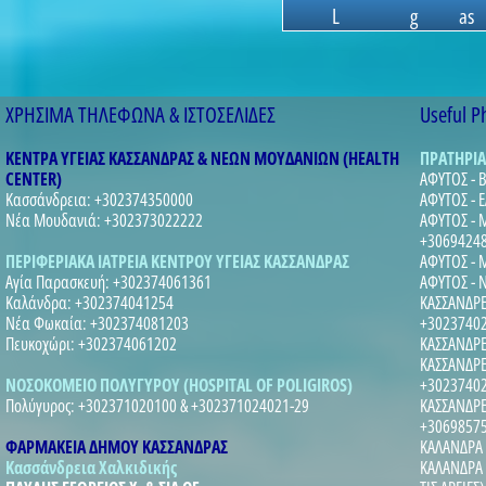
L
o
u
t
r
a
ΧΡΗΣΙΜΑ ΤΗΛΕΦΩΝΑ & ΙΣΤΟΣΕΛΙΔΕΣ
Useful P
ΚΕΝΤΡΑ ΥΓΕΙΑΣ ΚΑΣΣΑΝΔΡΑΣ & ΝΕΩΝ ΜΟΥΔΑΝΙΩΝ (HEALTH
ΠΡΑΤΗΡΙΑ
CENTER)
ΑΦΥΤΟΣ - 
Κασσάνδρεια: +302374350000
ΑΦΥΤΟΣ - 
Νέα Μουδανιά: +302373022222
ΑΦΥΤΟΣ - 
+30694248
ΠΕΡΙΦΕΡΙΑΚΑ ΙΑΤΡΕΙΑ ΚΕΝΤΡΟΥ ΥΓΕΙΑΣ ΚΑΣΣΑΝΔΡΑΣ
ΑΦΥΤΟΣ - 
Αγία Παρασκευή: +302374061361
ΑΦΥΤΟΣ - 
Καλάνδρα: +302374041254
ΚΑΣΣΑΝΔΡΕΙ
Νέα Φωκαία: +302374081203
+3023740
Πευκοχώρι: +302374061202
ΚΑΣΣΑΝΔΡΕ
ΚΑΣΣΑΝΔΡΕ
ΝΟΣΟΚΟΜΕΙΟ ΠΟΛΥΓΥΡΟΥ (HOSPITAL OF POLIGIROS)
+3023740
Πολύγυρος: +302371020100 & +302371024021-29
ΚΑΣΣΑΝΔΡΕ
+3069857
ΦΑΡΜΑΚΕΙΑ ΔΗΜΟΥ ΚΑΣΣΑΝΔΡΑΣ
ΚΑΛΑΝΔΡΑ 
Κασσάνδρεια Χαλκιδικής
ΚΑΛΑΝΔΡΑ 