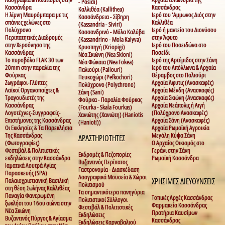
- Posidi)
Κασσάνδρα
Κασσάνδρας
Καλλιθέα (Kallithea)
Η λίμνη Μαυρόμπαρα με τις
Ιερό του 'Αμμωνος Διός στην
Κασσάνδρεια - Σίβηρη
σπάνιες χελώνες στο
Καλλιθέα
(Kassandria - Siviri)
Πολύχρονο
Ιερό ή μαντείο του Διονύσου
Κασσανδρινό - Μόλα Καλύβα
Περιπατητικές Διαδρομές
στην Άφυτο
(Kassandrino - Mola Kalyva)
στην Χερσόνησο της
Ιερό του Ποσειδώνα στο
Κρυοπηγή (Kriopigi)
Κασσάνδρας
Ποσείδι
Νέα Σκιώνη (Nea Skioni)
Το πυροβόλο FLAK 30 των
Ιερό της Αρτέμιδος στην Σάνη
Νέα Φώκαια (Nea Fokea)
20mm στην παραλία της
Ιερό του Απόλλωνα & Αρχαία
Παλιούρι (Paliouri)
Φούρκας
Θέραμβος στο Παλιούρι
Πευκοχώρι (Pefkochori)
Ζωγράφοι-Γλύπτες
Αρχαία Άφυτις (Ανασκαφές)
Πολύχρονο (Polychrono)
Λαϊκοί Οργανοπαίχτες &
Αρχαία Μένδη (Ανασκαφές)
Σάνη (Sani)
Τραγουδιστές της
Αρχαία Σκιώνη (Ανασκαφές)
Φούρκα - Παραλία Φούρκας
Κασσάνδρας
Αρχαία Νεάπολις ή Αιγή
(Fourka - Skala Fourkas)
Λογοτέχνες-Συγγραφείς-
(Πολύχρονο Ανασκαφές)
Χανιώτης (Χανιώτη) (Haniotis
Επιστήμονες της Κασσάνδρας
Αρχαία Σάνη (Ανασκαφές)
(Hanioti))
Οι Εκκλησίες & Τα Παρεκλήσια
Αρχαία Ρωμαϊκή Αγροικία
Της Κασσάνδρας
Μεγάλη Κύψα Σάνη
ΔΡΑΣΤΗΡΙΟΤΗΤΕΣ
(Φωτογραφίες)
Ο Αρχαίος Οικισμός στο
Φεστιβάλ & Πολιτιστικές
Γεράνι στην Σάνη
Εκδρομές & Πεζοπορίες
εκδηλώσεις στην Κασσάνδρα
Ρωμαϊκή Κασσάνδρα
Βυζαντινός Περίπατος
Ιαματικά Λουτρά Αγίας
Γαστρονομία - Διασκέδαση
Παρασκευής (SPA)
Λαογραφικά Μουσεία & Χώροι
Παλαιοχριστιανική Βασιλική
ΧΡΗΣΙΜΕΣ ΔΙΕΥΘΥΝΣΕΙΣ
Πολιτισμού
στη θέση Σωλήνας Καλλιθέας
Τα σημαντικότερα πανηγύρια
Παναγία Φανερωμένη
Τοπικές Αρχές Κασσάνδρας
Πολιτιστικοί Σύλλογοι
ξωκλήσι του 16ου αιώνα στην
Φαρμακεία Κασσάνδρας
Φεστιβάλ & Πολιτιστικές
Νέα Σκιώνη
Πρατήρια Καυσίμων
Εκδηλώσεις
Βυζαντινός Πύργος & Αγίασμα
Κασσάνδρας
Εκδηλώσεις Καρναβαλιού