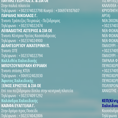
ΠΑΥΛΗΣ ΓΕΩΡΓΙΟΣ Χ. & ΣΙΑ ΟΕ
ΤΙΣ ΑΡΓΙΕΣ)
Στην παλιά πλατεία
ΚΑΛΛΙΘΕΑ 
Τηλέφωνο : +302374022798 Κινητό : +306974107607
ΚΡΥΟΠΗΓΗ 
ΠΑΡΑΛΗΣ ΝΙΚΟΛΑΟΣ Γ.
ΑΡΓΑ)
Έναντι Τράπεζας Πειραιώς - Πεζόδρομος
ΝΕΑ ΣΚΙΩΝΗ
Τηλέφωνο : +302374022474
+3023740
ΛΕΙΒΑΔΙΩΤΗΣ ΑΣΤΕΡΙΟΣ & ΣΙΑ ΟΕ
ΝΕΑ ΦΩΚΑΙ
Έναντι Κέντρου Υγείας Κασσάνδρειας
ΝΕΑ ΦΩΚΑΙ
Τηλέφωνο : +302374024900
ΝΕΑ ΦΩΚΑΙ
ΔΕΛΗΓΕΩΡΓΙΟΥ ΑΙΚΑΤΕΡΙΝΗ Π.
ΠΑΛΙΟΥΡΙ 
Έναντι ΟΤΕ
+3023740
Τηλέφωνο : +302374022794
ΠΑΛΙΟΥΡΙ 
Καλλιθέα Χαλκιδικής
ΠΑΡΑΛΙΑ Φ
ΜΠΟΥΖΟΥΝΙΕΡΑΚΗ ΚΥΡΙΑΚΗ
ΠΕΥΚΟΧΩΡΙ
Έναντι στάσης ΚΤΕΛ
+3023740
Τηλέφωνο : +306932402030
ΠΕΥΚΟΧΩΡΙ
Άφυτος Χαλκιδικής
ΠΕΥΚΟΧΩΡΙ
ΞΕΝΟΣ ΧΡΗΣΤΟΣ & ΣΙΑ ΟΕ
ΠΟΛΥΧΡΟΝΟ
Επί του πεζόδρομου δίπλα στην κεντρική πλατεία
ΧΑΝΙΩΤΗΣ 
Τηλέφωνο : +302374091292
Καλάνδρα Χαλκιδικής
ΚΕΠ(Κέντ
ΚΑΪΑΦΑ ΕΥΑΓΓΕΛΙΑ Γ.
Χαλκιδικ
Στην δρόμο προς Ποσείδι
Κασσάνδρει
Τηλέφωνο : +302374042806
Τηλέφωνα 