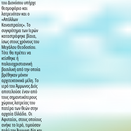
του Διονύσου υπήρχε
θεσμοφόριο και
λατρευόταν και ο
«Απόλλων
Καναστραίος». Το
συγκρότημα των Ιερών
καταστράφηκε βίαια,
ίσως στους χρόνους του
Μεγάλου Θεοδοσίου.
Τότε θα πρέπει να
κτίσθηκε ή
παλαιοχριστιανική
βασιλική από την οποία
βρέθηκαν μόνον
αρχιτεκτονικά μέλη. Το
ιερό του Άμμωνος Διός
αποτελούσε έναν από
τους σημαντικότερους
χώρους λατρείας του
πατέρα των θεών στην
αρχαία Ελλάδα. Οι
Αφυταίοι, στους οποίους
ανήκε το Ιερό, τιμούσαν
πολύ τον Άμμωνα Δία και