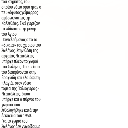
του κτήματος, του
οποίου νότιο όριο ήταν ο
πευκόφυτος χείμαρρος
αμέσως νοτίως της
Καλλιθέας, Εκεί χώριζαν
τα «δίκαια» της μονής
του Αγίου
Παντελεήμονος από τα
«δίκαια» του χωρίου του
Σωλήνος. Στην θέση της
αρχαίας Νεαπόλεως
υπήρχε πλέον το χωριό
του Σωλήνος. Τα ερείπια
του διακρίνονται στην
βραχώδη και ελαιόφυτη
πλαγιά, στον νότιο
τομέα της Παλιόχωρας -
Νεαπόλεως, όπου
υπήρχε και ο πύργος του
χωριού που
λιθολογήθηκε κατά την
δεκαετία του 1950.
Για το χωριό του
Σωλήνος δεν γνωρίζουμε