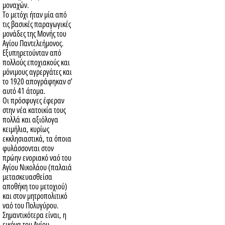
μοναχών.
Το μετόχι ήταν μία από
τις βασικές παραγωγικές
μονάδες της Μονής του
Αγίου Παντελεήμονος.
Εξυπηρετούνταν από
πολλούς εποχιακούς και
μόνιμους αγρεργάτες και
το 1920 απογράφηκαν σ’
αυτό 41 άτομα.
Οι πρόσφυγες έφεραν
στην νέα κατοικία τους
πολλά και αξιόλογα
κειμήλια, κυρίως
εκκλησιαστικά, τα όποια
φυλάσσονται στον
πρώην ενοριακό ναό του
Αγίου Νικολάου (παλαιά
μετασκευασθείσα
αποθήκη του μετοχιού)
και στον μητροπολιτικό
ναό του Πολυγύρου.
Σημαντικότερα είναι, η
εικόνα του Αγίου