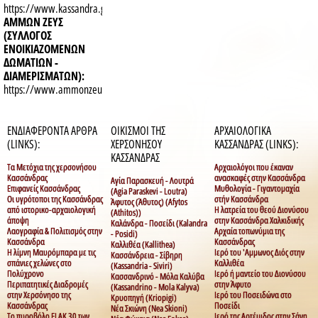
https://www.kassandra.gr/
ΑΜΜΩΝ ΖΕΥΣ
(ΣΥΛΛΟΓΟΣ
ΕΝΟΙΚΙΑΖΟΜΕΝΩΝ
ΔΩΜΑΤΙΩΝ -
ΔΙΑΜΕΡΙΣΜΑΤΩΝ):
https://www.ammonzeus.gr/
ΕΝΔΙΑΦΕΡΟΝΤΑ ΑΡΘΡΑ
ΟΙΚΙΣΜΟΙ ΤΗΣ
ΑΡΧΑΙΟΛΟΓΙΚΑ
(LINKS):
ΧΕΡΣΟΝΗΣΟΥ
ΚΑΣΣΑΝΔΡΑΣ (LINKS):
ΚΑΣΣΑΝΔΡΑΣ
Τα Μετόχια της χερσονήσου
Αρχαιολόγοι που έκαναν
Κασσάνδρας
ανασκαφές στην Κασσάνδρα
Αγία Παρασκευή - Λουτρά
Επιφανείς Κασσάνδρας
Μυθολογία - Γιγαντομαχία
(Agia Paraskevi - Loutra)
Οι υγρότοποι της Κασσάνδρας
στήν Κασσάνδρα
Άφυτος (Άθυτος) (Afytos
από ιστορικο-αρχαιολογική
Η λατρεία του θεού Διονύσου
(Athitos))
άποψη
στην Κασσάνδρα Χαλκιδικής
Καλάνδρα - Ποσείδι (Kalandra
Λαογραφία & Πολιτισμός στην
Αρχαία τοπωνύμια της
- Posidi)
Κασσάνδρα
Κασσάνδρας
Καλλιθέα (Kallithea)
Η λίμνη Μαυρόμπαρα με τις
Ιερό του 'Αμμωνος Διός στην
Κασσάνδρεια - Σίβηρη
σπάνιες χελώνες στο
Καλλιθέα
(Kassandria - Siviri)
Πολύχρονο
Ιερό ή μαντείο του Διονύσου
Κασσανδρινό - Μόλα Καλύβα
Περιπατητικές Διαδρομές
στην Άφυτο
(Kassandrino - Mola Kalyva)
στην Χερσόνησο της
Ιερό του Ποσειδώνα στο
Κρυοπηγή (Kriopigi)
Κασσάνδρας
Ποσείδι
Νέα Σκιώνη (Nea Skioni)
Το πυροβόλο FLAK 30 των
Ιερό της Αρτέμιδος στην Σάνη