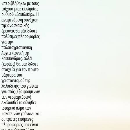
«περιβλήθηκε» με τους
τοίχους μιας εκκλησίας
ρυθμού «βασιλικής». Η
αναμενόμενη συνέχιση
της ανασκαφικής
έρευνας θα μάς δώσει
πολύτιμες πληροφορίες
για την
παλαιοχριστιανική
Αρχιτεκτονική της
Κασσάνδρας, αλλά
(κυρίως) θα μας δώσει
στοιχεία για τον πρώτο
μάρτυρα του
χριστιανισμού της
Χαλκιδικής που γίνεται
γνωστός (εξαιρουμένων
των νεομαρτύρων).
Ακολουθεί το σύνηθες
ιστορικό άλμα των
«σκοτεινών χρόνων» και
οι πρώτες επόμενες
πληροφορίες μας είναι