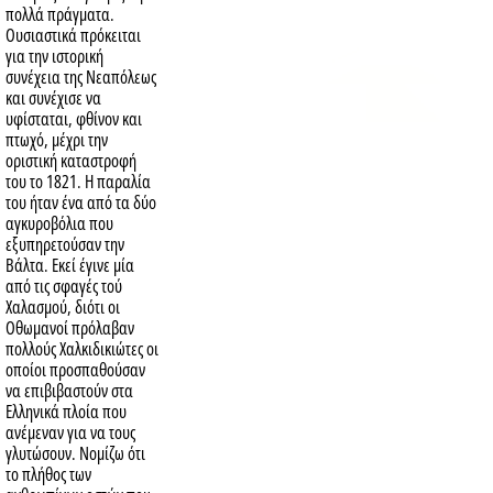
πολλά πράγματα.
Ουσιαστικά πρόκειται
για την ιστορική
συνέχεια της Νεαπόλεως
και συνέχισε να
υφίσταται, φθίνον και
πτωχό, μέχρι την
οριστική καταστροφή
του το 1821. Η παραλία
του ήταν ένα από τα δύο
αγκυροβόλια που
εξυπηρετούσαν την
Βάλτα. Εκεί έγινε μία
από τις σφαγές τού
Χαλασμού, διότι οι
Οθωμανοί πρόλαβαν
πολλούς Χαλκιδικιώτες οι
οποίοι προσπαθούσαν
να επιβιβαστούν στα
Ελληνικά πλοία που
ανέμεναν για να τους
γλυτώσουν. Νομίζω ότι
το πλήθος των