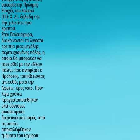
οικισμός της Πρώιμης
Εποχής του Χαλκού
(Π.Ε.Χ. 2), δηλαδή της
3ης χιλιετίας προ
Χριστού.
Στην Παλαιόχωρα,
διακρίνονται τα λιγοστά
ερείπια μιας μεγάλης
περιτειχισμένης πόλης, η
οποία θα μπορούσε να
ταυτισθεί με την «Νέαν
πόλιν» που αναφέρει ο
Ηρόδοτος, τοποθετώντας
την ευθύς μετά την
Άφυτιν, προς νότο. Πριν
λίγα χρόνια
πραγματοποιήθηκαν
εκεί σύντομες
ανασκαφικές
διερευνητικές τομές, από
τις οποίες
αποκαλύφθηκαν
τμήματα του ισχυρού