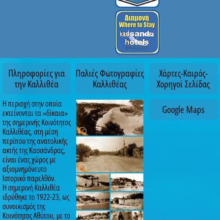
Πληροφορίες για
Παλιές Φωτογραφίες
Χάρτες-Καιρός-
την Καλλιθέα
Καλλιθέας
Χορηγοί Σελίδας
Η περιοχή στην οποία
Google Maps
εκτείνονται τα «δίκαια»
της σημερινής Κοινότητος
Καλλιθέας, στη μέση
περίπου της ανατολικής
ακτής της Κασσάνδρας,
είναι ένας χώρος με
αξιομνημόνευτο
Ιστορικό παρελθόν.
Η σημερινή Καλλιθέα
ιδρύθηκε το 1922-23, ως
συνοικισμός της
Κοινότητος Αθύτου, με το