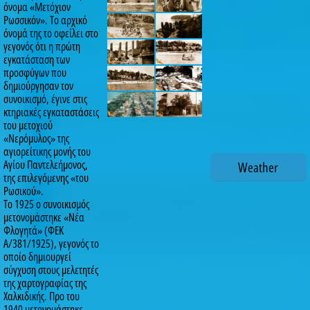
όνομα «Μετόχιον
Ρωσσικόν». Το αρχικό
όνομά της το οφείλει στο
γεγονός ότι η πρώτη
εγκατάσταση των
προσφύγων που
δημιούργησαν τον
συνοικισμό, έγινε στις
κτηριακές εγκαταστάσεις
του μετοχιού
«Νερόμυλος» της
αγιορείτικης μονής του
Αγίου Παντελεήμονος,
Weather
της επιλεγόμενης «του
Ρωσικού».
Το 1925 ο συνοικισμός
μετονομάστηκε «Νέα
Φλογητά» (ΦΕΚ
Α/381/1925), γεγονός το
οποίο δημιουργεί
σύγχυση στους μελετητές
της χαρτογραφίας της
Χαλκιδικής. Προ του
1940 μετονομάστηκε