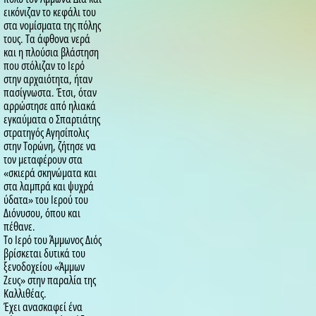
εικόνιζαν το κεφάλι του
στα νομίσματα της πόλης
τους. Τα άφθονα νερά
και η πλούσια βλάστηση
που στόλιζαν το Ιερό
στην αρχαιότητα, ήταν
πασίγνωστα. Έτσι, όταν
αρρώστησε από ηλιακά
εγκαύματα ο Σπαρτιάτης
στρατηγός Αγησίπολις
στην Τορώνη, ζήτησε να
τον μεταφέρουν στα
«σκιερά σκηνώματα και
στα λαμπρά και ψυχρά
ύδατα» του Ιερού του
Διόνυσου, όπου και
πέθανε.
Το Ιερό του Άμμωνος Διός
βρίσκεται δυτικά του
ξενοδοχείου «Άμμων
Ζευς» στην παραλία της
Καλλιθέας.
Έχει ανασκαφεί ένα