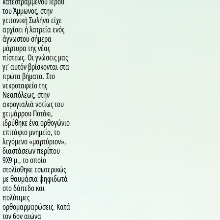
κατεστραμμένου Ιερού
του Άμμωνος, στην
γειτονική Σωλήνα είχε
αρχίσει ή λατρεία ενός
άγνωστου σήμερα
μάρτυρα της νέας
πίστεως. Οι γνώσεις μας
γι’ αυτόν βρίσκονται στα
πρώτα βήματα. Στο
νεκροταφείο της
Νεαπόλεως, στην
ακρογιαλιά νοτίως του
χειμάρρου Ποτόκι,
ιδρύθηκε ένα ορθογώνιο
επιτάφιο μνημείο, το
λεγόμενο «μαρτύριον»,
διαστάσεων περίπου
9X9 μ., το οποίο
στολίσθηκε εσωτερικώς
με θαυμάσια ψηφιδωτά
στο δάπεδο και
πολύτιμες
ορθομαρμαρώσεις. Κατά
τον 6ον αιώνα