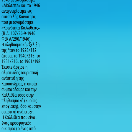
«Μάλτεπε» και το 1946
αναγνωρίστηκε ως
αυτοτελής Κοινότητα,
που μετονομάστηκε
«Κοινότητα Καλλιθέας»
(Β.Δ. 107/26-9-1946.
ΦΕΚ Α/290/1946).
Η πληθυσμιακή εξέλιξη
της ήταν το 1928/112
άτομα, το 1940/215, το
1951/216, το 1961/198.
Έκτοτε άρχισε η
αλματώδης τουριστική
ανάπτυξη της
Κασσάνδρας, η οποία
συμπαρέσυρε και την
Καλλιθέα τόσο στην
πληθυσμιακή (κυρίως
εποχιακή), όσο και στην
οικιστική ανάπτυξη.
Η Καλλιθέα που είναι
ένας προσφυγικός
οικισμός (ο ένας από