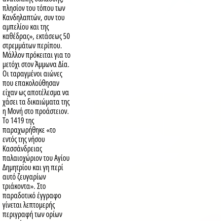
πλησίον του τόπου των
Κανδηλαπτών, συν του
αμπελίου και της
καθέδρας», εκτάσεως 50
στρεμμάτων περίπου.
Μάλλον πρόκειται για το
μετόχι στον Άμμωνα Δία.
Οι ταραγμένοι αιώνες
που επακολούθησαν
είχαν ως αποτέλεσμα να
χάσει τα δικαιώματα της
η Μονή στο προάστειον.
Το 1419 της
παραχωρήθηκε «το
εντός της νήσου
Κασσάνδρειας
παλαιοχώριον του Αγίου
Δημητρίου και γη περί
αυτό ζευγαρίων
τριάκοντα». Στο
παραδοτικό έγγραφο
γίνεται λεπτομερής
περιγραφή των ορίων