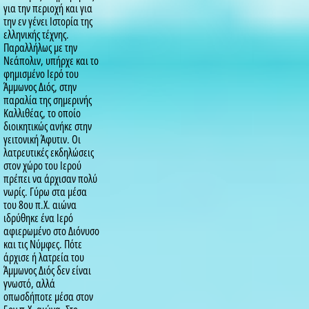
για την περιοχή και για
την εν γένει Ιστορία της
ελληνικής τέχνης.
Παραλλήλως με την
Νεάπολιν, υπήρχε και το
φημισμένο Ιερό του
Άμμωνος Διός, στην
παραλία της σημερινής
Καλλιθέας, το οποίο
διοικητικώς ανήκε στην
γειτονική Άφυτιν. Οι
λατρευτικές εκδηλώσεις
στον χώρο του Ιερού
πρέπει να άρχισαν πολύ
νωρίς. Γύρω στα μέσα
του 8ου π.Χ. αιώνα
ιδρύθηκε ένα Ιερό
αφιερωμένο στο Διόνυσο
και τις Νύμφες. Πότε
άρχισε ή λατρεία του
Άμμωνος Διός δεν είναι
γνωστό, αλλά
οπωσδήποτε μέσα στον