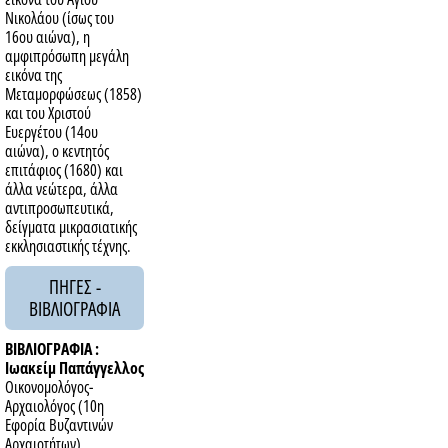
Νικολάου (ίσως του
16ου αιώνα), η
αμφιπρόσωπη μεγάλη
εικόνα της
Μεταμορφώσεως (1858)
και του Χριστού
Ευεργέτου (14ου
αιώνα), ο κεντητός
επιτάφιος (1680) και
άλλα νεώτερα, άλλα
αντιπροσωπευτικά,
δείγματα μικρασιατικής
εκκλησιαστικής τέχνης.
ΠΗΓΕΣ -
ΒΙΒΛΙΟΓΡΑΦΙΑ
ΒΙΒΛΙΟΓΡΑΦΙΑ :
Ιωακείμ Παπάγγελλος
Οικονομολόγος-
Αρχαιολόγος (10η
Εφορία Βυζαντινών
Αρχαιοτήτων)