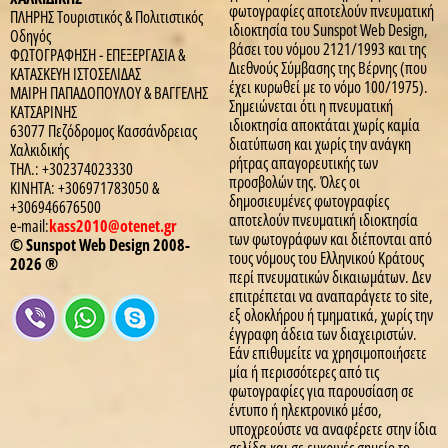
φωτογραφίες αποτελούν πνευματική
ΠΛΗΡΗΣ Τουριστικός & Πολιτιστικός
ιδιοκτησία του Sunspot Web Design,
Οδηγός
βάσει του νόμου 2121/1993 και της
ΦΩΤΟΓΡΑΦΗΣΗ - ΕΠΕΞΕΡΓΑΣΙΑ &
Διεθνούς Σύμβασης της Βέρνης (που
ΚΑΤΑΣΚΕΥΗ ΙΣΤΟΣΕΛΙΔΑΣ
έχει κυρωθεί με το νόμο 100/1975).
ΜΑΙΡΗ ΠΑΠΑΔΟΠΟΥΛΟΥ & ΒΑΓΓΕΛΗΣ
Σημειώνεται ότι η πνευματική
ΚΑΤΣΑΡΙΝΗΣ
ιδιοκτησία αποκτάται χωρίς καμία
63077 Πεζόδρομος Κασσάνδρειας
διατύπωση και χωρίς την ανάγκη
Χαλκιδικής
ρήτρας απαγορευτικής των
ΤΗΛ.: +302374023330
προσβολών της. Όλες οι
ΚΙΝΗΤΑ: +306971783050 &
δημοσιευμένες φωτογραφίες
+306946676500
αποτελούν πνευματική ιδιοκτησία
e-mail:
kass2010@otenet.gr
των φωτογράφων και διέπονται από
© Sunspot Web Design 2008-
τους νόμους του Ελληνικού Κράτους
2026 ®
περί πνευματικών δικαιωμάτων. Δεν
επιτρέπεται να αναπαράγετε τo site,
εξ ολοκλήρου ή τμηματικά, χωρίς την
έγγραφη άδεια των διαχειριστών.
Εάν επιθυμείτε να χρησιμοποιήσετε
μία ή περισσότερες από τις
φωτογραφίες για παρουσίαση σε
έντυπο ή ηλεκτρονικό μέσο,
υποχρεούστε να αναφέρετε στην ίδια