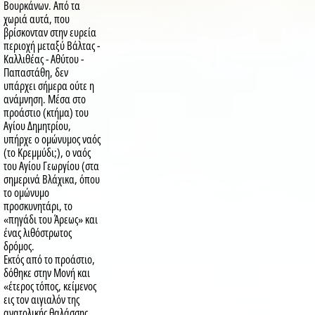
Βουρκάνων. Από τα
χωριά αυτά, που
βρίσκονταν στην ευρεία
περιοχή μεταξύ Βάλτας -
Καλλιθέας - Αθύτου -
Παπαστάθη, δεν
υπάρχει σήμερα ούτε η
ανάμνηση. Μέσα στο
προάστιο (κτήμα) του
Αγίου Δημητρίου,
υπήρχε ο ομώνυμος ναός
(το Κρεμμύδι;), ο ναός
του Αγίου Γεωργίου (στα
σημερινά Βλάχικα, όπου
το ομώνυμο
προσκυνητάρι, το
«πηγάδι του Άρεως» και
ένας λιθόστρωτος
δρόμος.
Εκτός από το προάστιο,
δόθηκε στην Μονή και
«έτερος τόπος, κείμενος
εις τον αιγιαλόν της
ανατολικής θαλάσσης,