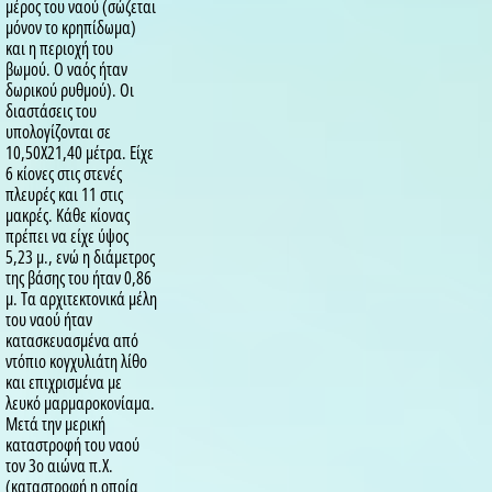
μέρος του ναού (σώζεται
μόνον το κρηπίδωμα)
και η περιοχή του
βωμού. Ο ναός ήταν
δωρικού ρυθμού). Οι
διαστάσεις του
υπολογίζονται σε
10,50X21,40 μέτρα. Είχε
6 κίονες στις στενές
πλευρές και 11 στις
μακρές. Κάθε κίονας
πρέπει να είχε ύψος
5,23 μ., ενώ η διάμετρος
της βάσης του ήταν 0,86
μ. Τα αρχιτεκτονικά μέλη
του ναού ήταν
κατασκευασμένα από
ντόπιο κογχυλιάτη λίθο
και επιχρισμένα με
λευκό μαρμαροκονίαμα.
Μετά την μερική
καταστροφή του ναού
τον 3ο αιώνα π.Χ.
(καταστροφή η οποία