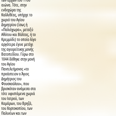
των αρχών του 11ου
αιώνα. Τότε, στην
ενδοχώρα της
Καλλιθέας, υπήρχε το
χωριό του Αγίου
Δημητρίου (ίσως ή
«Παλιόχωρα», μεταξύ
Αθύτου και Βάλτας, ή το
Κρεμμύδι) το οποίο λίγο
αργότερα έγινε μετόχι
της αγιορείτικης μονής
Βατοπεδίου. Γύρω στο
1044 δόθηκε στην μονή
του Αγίου
Παντελεήμονος «το
προάστειον ο Άγιος
Δημήτριος του
Φουσκούλου», που
βρισκόταν ανάμεσα στα
τότε υφιστάμενα χωριά
του Ιατρού, των
Καμάρων, του Βρηζά,
του Χορτοκοπίου, των
Παλινέων και των