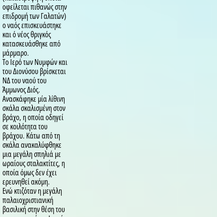
οφείλεται πιθανώς στην
επιδρομή των Γαλατών)
ο ναός επισκευάστηκε
και ό νέος θριγκός
κατασκευάσθηκε από
μάρμαρο.
Το Ιερό των Νυμφών και
του Διονύσου βρίσκεται
ΝΔ του ναού του
Άμμωνος Διός.
Ανασκάφηκε μία λίθινη
σκάλα σκαλισμένη στον
βράχο, η οποία οδηγεί
σε κοιλότητα του
βράχου. Κάτω από τη
σκάλα ανακαλύφθηκε
μια μεγάλη σπηλιά με
ωραίους σταλακτίτες, η
οποία όμως δεν έχει
ερευνηθεί ακόμη.
Ενώ κτιζόταν η μεγάλη
παλαιοχριστιανική
βασιλική στην θέση του