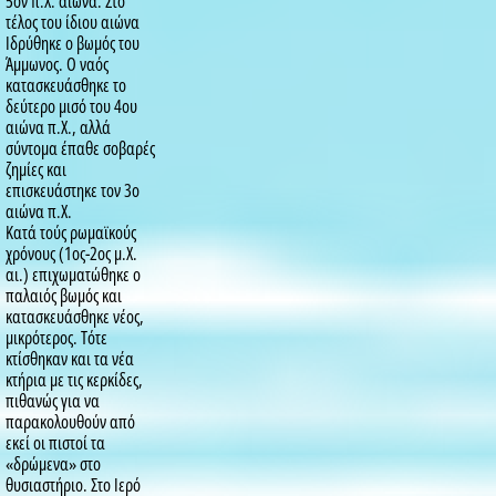
5ον π.Χ. αιώνα. Στο
τέλος του ίδιου αιώνα
Ιδρύθηκε ο βωμός του
Άμμωνος. Ο ναός
κατασκευάσθηκε το
δεύτερο μισό του 4ου
αιώνα π.Χ., αλλά
σύντομα έπαθε σοβαρές
ζημίες και
επισκευάστηκε τον 3ο
αιώνα π.Χ.
Κατά τούς ρωμαϊκούς
χρόνους (1ος-2ος μ.Χ.
αι.) επιχωματώθηκε ο
παλαιός βωμός και
κατασκευάσθηκε νέος,
μικρότερος. Τότε
κτίσθηκαν και τα νέα
κτήρια με τις κερκίδες,
πιθανώς για να
παρακολουθούν από
εκεί οι πιστοί τα
«δρώμενα» στο
θυσιαστήριο. Στο Ιερό