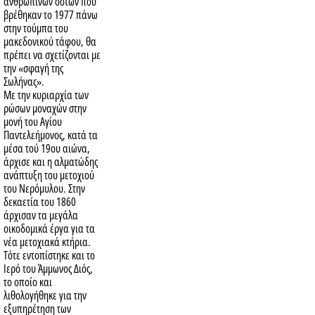
ανθρωπίνων οστών που
βρέθηκαν το 1977 πάνω
στην τούμπα του
μακεδονικού τάφου, θα
πρέπει να σχετίζονται με
την «σφαγή της
Σωλήνας».
Με την κυριαρχία των
ρώσων μοναχών στην
μονή του Αγίου
Παντελεήμονος, κατά τα
μέσα τού 19ου αιώνα,
άρχισε και η αλματώδης
ανάπτυξη του μετοχιού
του Νερόμυλου. Στην
δεκαετία του 1860
άρχισαν τα μεγάλα
οικοδομικά έργα για τα
νέα μετοχιακά κτήρια.
Τότε εντοπίστηκε και το
Ιερό του Άμμωνος Διός,
το οποίο και
λιθολογήθηκε για την
εξυπηρέτηση των