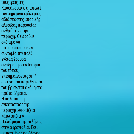
τους τρεις της
Κασσάνδρας), αποτελεί
τον σημερινό κρίκο μιας
αδιάσπαστης ιστορικής
αλυσίδας παρουσίας
ανθρώπων στην
περιοχή. Θεωρούμε
σκόπιμο να
παρουσιάσουμε εν
συντομία την πολύ
ενδιαφέρουσα
αναδρομή στην Ιστορία
του τόπου,
επισημαίνοντας ότι ή
έρευνα του παρελθόντος
του βρίσκεται ακόμη στα
πρώτα βήματα.
Η παλαιότερη
εγκατάσταση της
περιοχής εντοπίζεται
κάτω από την
Παλιόχωρα της Σωλήνας,
στην ακρογιαλιά. Εκεί
υπήρχε ένας αξιόλογος