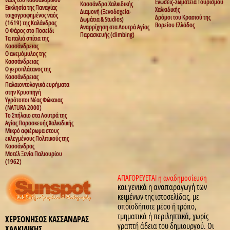
Ενώσεις-Σωματεία Τουρισμού
Κασσάνδρα Χαλκιδικής
Εκκλησία της Παναγίας
Χαλκιδικής
Διαμονή (Ξενοδοχεία-
τοιχογραφημένος ναός
Δρόμοι του Κρασιού της
Δωμάτια & Studios)
(1619) της Καλάνδρας
Βορείου Ελλάδος
Αναρρίχηση στα Λουτρά Αγίας
Ο Φάρος στο Ποσείδι
Παρασκευής (climbing)
Τα παλιά σπίτια της
Κασσάνδρειας
Ο ανεμόμυλος της
Κασσάνδρειας
Ο γεροπλάτανος της
Κασσάνδρειας
Παλαιοντολογικά ευρήματα
στην Κρυοπηγή
Υγρότοποι Νέας Φώκαιας
(NATURA 2000)
Το Σπήλαιο στα Λουτρά της
Αγίας Παρασκευής Χαλκιδικής
Μικρό αφιέρωμα στους
εκλεγμένους Πολιτικούς της
Κασσάνδρας
Μοτέλ Ξενία Παλιουρίου
(1962)
ΑΠΑΓΟΡΕΥΕΤΑΙ η αναδημοσίευση
και γενικά η αναπαραγωγή των
κειμένων της ιστοσελίδας, με
οποιοδήποτε μέσο ή τρόπο,
τμηματικά ή περιληπτικά, χωρίς
ΧΕΡΣΟΝΗΣΟΣ ΚΑΣΣΑΝΔΡΑΣ
γραπτή άδεια του δημιουργού. Οι
ΧΑΛΚΙΔΙΚΗΣ