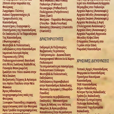
Νέα Φώκαια (Nea Fokea)
20mm στην παραλία της
Ιερό του Απόλλωνα & Αρχαία
Παλιούρι (Paliouri)
Φούρκας
Θέραμβος στο Παλιούρι
Πευκοχώρι (Pefkochori)
Ζωγράφοι-Γλύπτες
Αρχαία Άφυτις (Ανασκαφές)
Πολύχρονο (Polychrono)
Λαϊκοί Οργανοπαίχτες &
Αρχαία Μένδη (Ανασκαφές)
Σάνη (Sani)
Τραγουδιστές της
Αρχαία Σκιώνη (Ανασκαφές)
Φούρκα - Παραλία Φούρκας
Κασσάνδρας
Αρχαία Νεάπολις ή Αιγή
(Fourka - Skala Fourkas)
Λογοτέχνες-Συγγραφείς-
(Πολύχρονο Ανασκαφές)
Χανιώτης (Χανιώτη) (Haniotis
Επιστήμονες της Κασσάνδρας
Αρχαία Σάνη (Ανασκαφές)
(Hanioti))
Οι Εκκλησίες & Τα Παρεκλήσια
Αρχαία Ρωμαϊκή Αγροικία
Της Κασσάνδρας
Μεγάλη Κύψα Σάνη
ΔΡΑΣΤΗΡΙΟΤΗΤΕΣ
(Φωτογραφίες)
Ο Αρχαίος Οικισμός στο
Φεστιβάλ & Πολιτιστικές
Γεράνι στην Σάνη
Εκδρομές & Πεζοπορίες
εκδηλώσεις στην Κασσάνδρα
Ρωμαϊκή Κασσάνδρα
Βυζαντινός Περίπατος
Ιαματικά Λουτρά Αγίας
Γαστρονομία - Διασκέδαση
Παρασκευής (SPA)
Λαογραφικά Μουσεία & Χώροι
Παλαιοχριστιανική Βασιλική
ΧΡΗΣΙΜΕΣ ΔΙΕΥΘΥΝΣΕΙΣ
Πολιτισμού
στη θέση Σωλήνας Καλλιθέας
Τα σημαντικότερα πανηγύρια
Παναγία Φανερωμένη
Τοπικές Αρχές Κασσάνδρας
Πολιτιστικοί Σύλλογοι
ξωκλήσι του 16ου αιώνα στην
Φαρμακεία Κασσάνδρας
Φεστιβάλ & Πολιτιστικές
Νέα Σκιώνη
Πρατήρια Καυσίμων
Εκδηλώσεις
Βυζαντινός Πύργος & Αγίασμα
Κασσάνδρας
Εκδηλώσεις Καρναβαλιού
του Αγίου Παύλου στην Νέα
TAXI Κασσάνδρας
στην Κασσάνδρα Χαλκιδικής
Φώκαια
Δήμοι Χαλκιδικής
Φυσικές Ομορφιές (Χλωρίδα-
Άγιος Αθανάσιος
Κέντρα Υγείας Χαλκιδικής
Πανίδα)
τοιχογραφημένος ναός της
Τράπεζες Χαλκιδικής
Προστασία περιβάλλοντος
Φούρκας
Κέντρα Εξυπηρέτησης
Εκκλησίες - Μοναστήρια
Ξενοφών Παιονίδης επιφανής
Πολιτών Χαλκιδικής
Γάμος & Μήνας του Μέλιτος
αρχιτέκτωνας από την Φούρκα
Ελληνικά Ταχυδρομεία
Μαρίνες & Αγκυροβόλια
Άγια Τριάδα τοιχογραφημένος
Χαλκιδικής
Καταδύσεις Στην Χερσόνησο
ναός του Κασσανδρινού