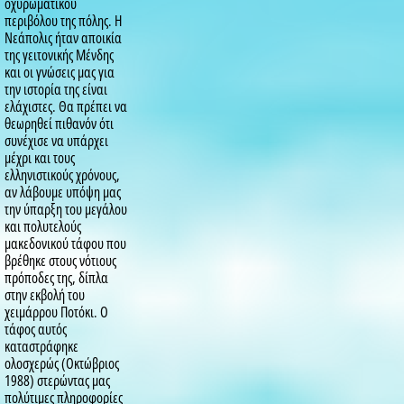
οχυρωματικού
περιβόλου της πόλης. Η
Νεάπολις ήταν αποικία
της γειτονικής Μένδης
και οι γνώσεις μας για
την ιστορία της είναι
ελάχιστες. Θα πρέπει να
θεωρηθεί πιθανόν ότι
συνέχισε να υπάρχει
μέχρι και τους
ελληνιστικούς χρόνους,
αν λάβουμε υπόψη μας
την ύπαρξη του μεγάλου
και πολυτελούς
μακεδονικού τάφου που
βρέθηκε στους νότιους
πρόποδες της, δίπλα
στην εκβολή του
χειμάρρου Ποτόκι. Ο
τάφος αυτός
καταστράφηκε
ολοσχερώς (Οκτώβριος
1988) στερώντας μας
πολύτιμες πληροφορίες