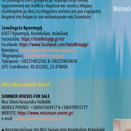
Το ξενοδοχείο είναι χτισμένο με σεβασμό στην τοπική
αρχιτεκτονική και διαθέτει δωμάτια και σουίτες πλήρως
Βασικό
εξοπλισμένα με όλες τις σύγχρονες ανέσεις για μια ευχάριστη
διαμονή στη διάρκεια των καλοκαιρινών σας διακοπών.
Ξενοδοχείο Κρυοπηγή
63077 Κρυοπηγή, Κασσάνδρα, Χαλκιδική
Ιστοσελίδα:
https://hotelkriopigi.gr/el/
Facebook:
https://www.facebook.com/HotelKriopigi/
Κρατήσεις:
reservations@hotelkriopigi.gr
Πληροφορίες:
info@hotelkriopigi.gr
Τηλέφωνα: +302374052502 & +302374054030
GPS Coordinates: 40.033282, 23.478008
Mira Mare Anemi Resort
SUMMER HOUSES FOR SALE
Nea Skioni Kassandra Halkidiki
MOBILE PHONES: +306947669417 & +306978955777
WEBSITE:
https://www.miramare-anemi.gr/
e-mail:
miramareanemi@yahoo.gr
● Κατασκευάζουμε στη Νέα Σκιώνη στην Κασσάνδρα Χαλκιδικής