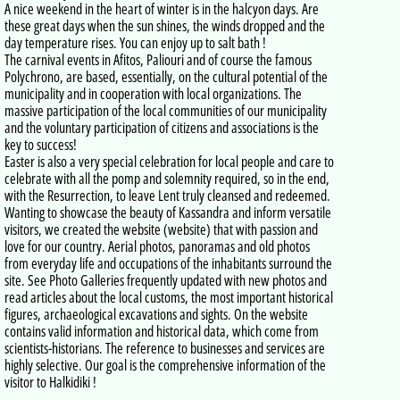
A nice weekend in the heart of winter is in the halcyon days. Are
these great days when the sun shines, the winds dropped and the
day temperature rises. You can enjoy up to salt bath !
The carnival events in Afitos, Paliouri and of course the famous
Polychrono, are based, essentially, on the cultural potential of the
municipality and in cooperation with local organizations. The
massive participation of the local communities of our municipality
and the voluntary participation of citizens and associations is the
key to success!
Easter is also a very special celebration for local people and care to
celebrate with all the pomp and solemnity required, so in the end,
with the Resurrection, to leave Lent truly cleansed and redeemed.
Wanting to showcase the beauty of Kassandra and inform versatile
visitors, we created the website (website) that with passion and
love for our country. Aerial photos, panoramas and old photos
from everyday life and occupations of the inhabitants surround the
site. See Photo Galleries frequently updated with new photos and
read articles about the local customs, the most important historical
figures, archaeological excavations and sights. On the website
contains valid information and historical data, which come from
scientists-historians. The reference to businesses and services are
highly selective. Our goal is the comprehensive information of the
visitor to Halkidiki !