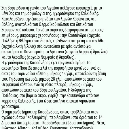
Στη Βορειοδυτική γωνία του Αιγαίου πελάγους κυριαρχεί, με το
μέγεθος και τη μορφολογία της, η χερσόνησος της Χαλκιδικής.
Καταλαμβάνει την έκταση: νότια των λιμνών Κορώνειας και
Βόλβης, ανατολικά του Θερμαϊκού κόλπου και δυτικά του
Στρυμονικού κόλπου. Το νότιο άκρο της διαμορφώνεται με τρεις
επιμέρους, μικρότερες χερσονήσους : την Κασσάνδρα (αρχαία
Παλλήνη ή Φλέγρα) στα δυτικά, τη Σιθωνία στη μέση και τον Άθω
(αρχαία Ακτή ή Άθως) στα ανατολικά με τρία αντίστοιχα
ακρωτήρια το Καναστραίο, το Δρέπανο (αρχαία Δέρρις ή Άμπελος)
και το Άκραθως (αρχαίο Νυμφαίο ή Άκραθως).
Η χερσόνησος της Κασσάνδρας έχει τριγωνικό σχήμα. Το
ακρωτήριο Ποσείδι αποτελεί την κορυφή του τριγώνου, ενώ οι
ακτές του Τορωναίου κόλπου, μήκους 45 χλμ., αποτελούν τη βάση
του. Τη δυτική πλευρά, μήκους 28 χλμ., αποτελούν οι ακτές του
Θερμαϊκού κόλπου, ενώ τη νότια πλευρά, μήκους 33 χλμ.,
αποτελούν οι ακτές του Βόρειου Αιγαίου. Η διώρυγα της
Ποτίδαιας, στο βόρειο άκρο, χωρίζει την Κασσάνδρα από τον
κορμό της Χαλκιδικής, έτσι ώστε αυτή να αποκτά νησιωτικό
χαρακτήρα.
Ο σημερινός Δήμος της Κασσάνδρας, όπως προβλέπεται στον
σχεδιασμό του "Καλλικράτη", περιλαμβάνει στα όριά του τα 14
Δημοτικά Διαμερίσματα : Κασσάνδρειας (έδρα του Δήμου), Νέας
Φώκαιας, Αθύτου, Καλλιθέας, Κρυοπηγής, Κασσανδρινού,