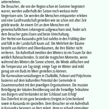
unternehmen.
Die Besucher, die von der Region schon im Sommer begeistert
waren, werden außerhalb der Saison noch weitaus mehr
hingerissen sein. Sie werden die Menschen entspannter erleben
und eine Gastfreundschaft genießen wie sie schon seit alter Zeit
gelebt wurde. An einem Ort an dem Menschen mit
gemeinschaftlichem Lebensgeist aufgewachsen sind, findet sich
dem Besucher gutes Essen und beste Unterhaltung.
Der Herbst von Kassandra geht fast nahtlos in den Frühling über
und fällt in der Landschaft kaum auf. Die Mehrheit der Bäume
besteht aus Kiefern und Olivenbäumen, die ihre Blätter nicht
verlieren. Ein Aufenthalt inmitten den Winters ist ein Traum für den
wirklich Ruhesuchenden. Es sind die magischen Momente, wenn
während des Winters die Sonne scheint, die Winde abflachen und
die Temperatur am Tag steigt; einige Tage im Winter sind mild
genug um ein Bads im Meer genießen zu können.
Die Karnevalsveranstaltungen in Chalkidiki, Paliouri und Polychrono
basieren auf dem kulturellen Potential der Gemeinde in
Zusammenarbeit mit den jeweiligen Organisationen. Die massive
Beteiligung der lokalen Bevölkerung und die freiwillige Teilnahme
von Bürgern und Verbänden ist der Schlüssel zum Erfolg!
Das Osterfest ist ein ganz besonderes Ereignis in Griechenland
sowie in Kassanda im speziellen. Dem Besucher sei ein Aufenthalt
in Kassandra besoners an Herz gelegt, denn er erhaelt einmaliger