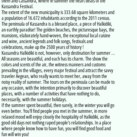
them and Cassandra, where in summer the heart beats of the
Kassandra Festival.
The extent of the new municipality is 333.68 square kilometers and
a population of 16.672 inhabitants according to the 2011 census.
The peninsula of Kassandra is a blessed place, a piece of Halkidiki,
an earthly paradise! The golden beaches, the picturesque bays, the
mansions, elaborately hand-woven, the exceptional local cuisine
and wine, ancient legends and folk songs, festivals and
celebrations, make up the 2500 years of history !
Kassandra Halkidiki is not, however, only destination for summer ...
All seasons are beautiful, and each has its charm. The show the
colors and scents of the air, the witness manners and customs
prevailing in the villages, every major festival and attract the savvy
traveler Aegean, who really wants to meet her, away from the
noisy reality of summer. The tours on the peninsula can be made to
any occasion, with the intention primarily to discover beautiful
places, with a number of activities that have nothing to do,
necessarily, with the summer holidays.
If the summer spent beautiful, then surely, in the winter you will go
even better. You'll find people you met in the summer, in more
relaxed mood will enjoy closely the hospitality of Halkidiki, as the
good old days not nothing raped people's relationships. In a place
where people know how to have fun, you will find good food and
fun will win you!