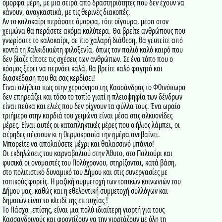
όμορφα μέρη, με μια σειρά από δραστηριότητες που δεν έχουν να
κάνουν, αναγκαστικά, με τις θερινές διακοπές.
Αν το καλοκαίρι περάσατε όμορφα, τότε σίγουρα, μέσα στον
χειμώνα θα περάσετε ακόμα καλύτερα. Θα βρείτε ανθρώπους που
γνωρίσατε το καλοκαίρι, σε πιο χαλαρή διάθεση, θα γευτείτε από
κοντά τη Χαλκιδικιώτη φιλοξενία, όπως τον παλιό καλό καιρό που
δεν βίαζε τίποτε τις σχέσεις των ανθρώπων. Σε ένα τόπο που ο
κόσμος ξέρει να περνάει καλά, θα βρείτε καλό φαγητό και
διασκέδαση που θα σας κερδίσει!
Είναι αλήθεια πως στην χερσόνησο της Κασσάνδρας το Φθινόπωρο
δεν επηρεάζει και τόσο το τοπίο γιατί η πλειοψηφία των δένδρων
είναι πεύκα και ελιές που δεν ρίχνουν τα φύλλα τους. Ένα ωραίο
τριήμερο στην καρδιά του χειμώνα είναι μέσα στις αλκυονίδες
μέρες. Είναι αυτές οι καταπληκτικές μέρες που ο ήλιος λάμπει, οι
αέρηδες πέφτουν κι η θερμοκρασία την ημέρα ανεβαίνει.
Μπορείτε να απολαύσετε μέχρι και θαλασσινό μπάνιο!
Οι εκδηλώσεις του καρναβαλιού στην Άθυτο, στο Παλιούρι και
φυσικά οι ονομαστές του Πολύχρονου, στηρίζονται, κατά βάση,
στο πολιτιστικό δυναμικό του Δήμου και στις συνεργασίες με
τοπικούς φορείς. Η μαζική συμμετοχή των τοπικών κοινωνιών του
Δήμου μας, καθώς και η εθελοντική συμμετοχή συλλόγων και
δημοτών είναι το κλειδί της επιτυχίας !
Το Πάσχα ,επίσης, είναι μια πολύ ιδιαίτερη γιορτή για τους
Κασσανδρινούς και φροντίζουν να την γιορτάζουν με όλη τη