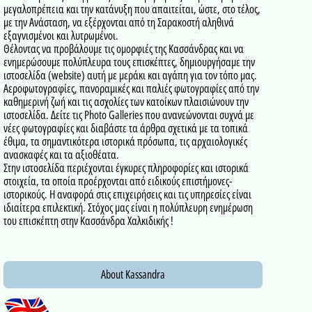
μεγαλοπρέπεια και την κατάνυξη που απαιτείται, ώστε, στο τέλος,
με την Ανάσταση, να εξέρχονται από τη Σαρακοστή αληθινά
εξαγνισμένοι και λυτρωμένοι.
Θέλοντας να προβάλουμε τις ομορφιές της Κασσάνδρας και να
ενημερώσουμε πολύπλευρα τους επισκέπτες, δημιουργήσαμε την
ιστοσελίδα (website) αυτή με μεράκι και αγάπη για τον τόπο μας.
Αεροφωτογραφίες, πανοραμικές και παλιές φωτογραφίες από την
καθημερινή ζωή και τις ασχολίες των κατοίκων πλαισιώνουν την
ιστοσελίδα. Δείτε τις Photo Galleries που ανανεώνονται συχνά με
νέες φωτογραφίες και διαβάστε τα άρθρα σχετικά με τα τοπικά
έθιμα, τα σημαντικότερα ιστορικά πρόσωπα, τις αρχαιολογικές
ανασκαφές και τα αξιοθέατα.
Στην ιστοσελίδα περιέχονται έγκυρες πληροφορίες και ιστορικά
στοιχεία, τα οποία προέρχονται από ειδικούς επιστήμονες-
ιστορικούς. Η αναφορά στις επιχειρήσεις και τις υπηρεσίες είναι
ιδιαίτερα επιλεκτική. Στόχος μας είναι η πολύπλευρη ενημέρωση
του επισκέπτη στην Κασσάνδρα Χαλκιδικής !
About Kassandra