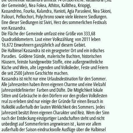
der Gemeinde), Nea Fokea, Athitos, Kallithea, Kriopigi,
Kassandrino, Fourka, Kalandra, Hanioti, Agia Paraskevi, Nea Skioni,
Paliouri, Pefkochori, Polychrono sowie viele kleinere Siedlungen.
Eine dieser Siedlungen ist Siviri, Herz des sommerlichen Festivals
von Kassandra.
Die Fläche der Gemeinde umfasst eine Größe von 333,68
Quadratkilometern. Laut einer Volkszählung von 2011 leben
16,672 Einwohnern ganzjährlich auf diesem Gebiet.
Die Halbinsel Kassandra ist ein gesegneter Ort und ein irdisches
Paradies. Goldene Stände, malerische Buchten, historischen
Häusern, feinste handgewebte Stoffe, eine außergewöhnliche
Küche und Wein, alte Legenden und Volkslieder, Feste und Feiern
die seit 2500 Jahren Geschichte machen.
Kassandra ist nicht nur eine Urlaubsdestination für den Sommer.
Alle Jahreszeiten haben ihren eigenen Charme und eine Vielzahl
Jahreszeitdefinierter Farben und Düfte. Die Möglichkeit lokale
Sitten und Gebräuche in den Dörfern vor den großen Volksfesten
real zu erleben sind nur einige der Gründe für einen Besuch in
Halkidiki außerhalb der lauten Wirklichkeit des Sommers. Jedes
Jahreszeit besitzt ihren eigenen Charakter und Reiz. Wem der Sinn
nach der Entdeckung einzigartiger Landschaften steht und nicht
unbedingt auf Sommerferien angewiesen ist , kann vor allem
außerhalb der Saison eindrucksvolle Ausflüge über die Halbinsel