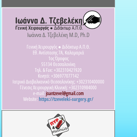
Ιωάννα Δ. Τζεβελέκη M.D, Ph.D
Γενική Χειρουργός ● Διδάκτωρ Α.Π.Θ.
Εθ. Αντίστασης 7Α, Καλαμαριά
1ος Όροφος
55134 Θεσσαλονίκη
Τηλ. & Fax: +302310421920
Κινητό: +306977077142
Ιατρικό Διαβαλκανικό Θεσσαλονίκης: +302310400000
Γένεσις Χειρουργική Κλινική: +302310984000
e-mail:
joantzevel@gmail.com
Website:
https://tzeveleki-surgery.gr/