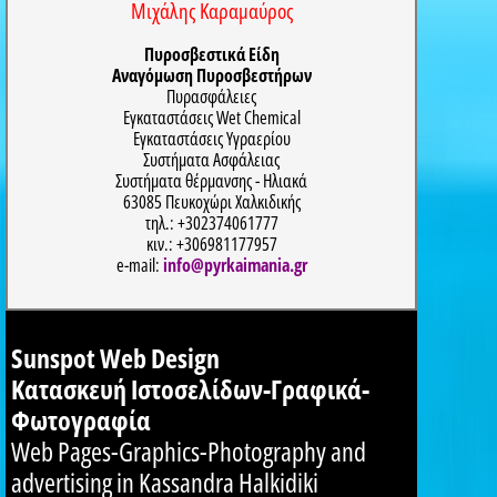
Μιχάλης Καραμαύρος
Πυροσβεστικά Είδη
Αναγόμωση Πυροσβεστήρων
Πυρασφάλειες
Εγκαταστάσεις Wet Chemical
Εγκαταστάσεις Υγραερίου
Συστήματα Ασφάλειας
Συστήματα θέρμανσης - Ηλιακά
63085 Πευκοχώρι Χαλκιδικής
τηλ.: +302374061777
κιν.: +306981177957
e-mail:
info@pyrkaimania.gr
Sunspot Web Design
Κατασκευή Ιστοσελίδων-Γραφικά-
Φωτογραφία
Web Pages-Graphics-Photography and
advertising in Kassandra Halkidiki