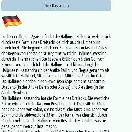
Über Kassandra
In der nördlichen Ägäis befindet die Halbinsel Halkidiki, welche sich
durch seine Form eines Dreizacks deutlich aus der Umgebung
abzeichnet. Sie beginnt südlich der Seen von Koronias und Volvis
der Region von Thessaloniki. Begrenzt wird die Halbinsel westlich
durch die Thermaischen Bucht sowie östlich durch den Golf von
Strimonikou. Südlich führt die Halbinsel in 3 kleine, längliche
Halbinseln. Kassandra (in der Antike Pallini und Flegra genannt) als
westlichste Halbinsel, Sithonia und der Mitte und Athos im Osten.
Die Halbinseln enden in den jeweiligen Kaps namens Kanastraio,
Drepano (in der Antike Derris oder Abelos) und Akrathos (in der
Antike Nymfeo).
Die Halbinsel Kassandra hat die Form eines Dreiecks. Die westliche
Spitze wird durch das Kap von Posidi definiert. Die östliche Küste
hat eine Länge von 45km, die nordwestliche Küste eine Länge von
28km und die südwestliche 33km. Der Kanal, welcher sich durch
Potidea zieht, teilt die Halbinsel vom Rest des Festlandes, was sie
genaugenommen zur Insel macht.
Die Gemeinde Kassandra umfasst 14 Ortsbereiche: Kassandria (Sitz