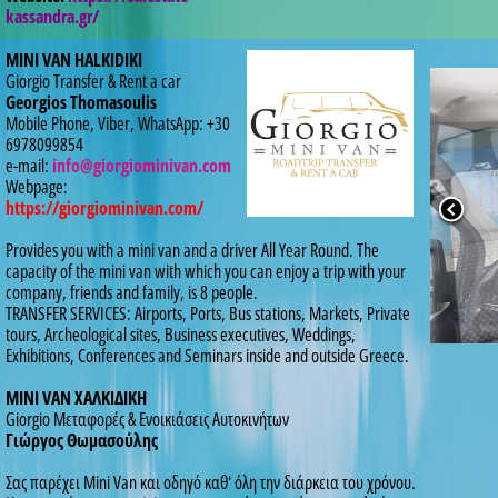
kassandra.gr/
MINI VAN HALKIDIKI
Giorgio Transfer & Rent a car
Georgios Thomasoulis
Mobile Phone, Viber, WhatsApp: +30
6978099854
e-mail:
info@giorgiominivan.com
Webpage:
https://giorgiominivan.com/
Provides you with a mini van and a driver Αll Υear Round. The
capacity of the mini van with which you can enjoy a trip with your
company, friends and family, is 8 people.
TRANSFER SERVICES: Airports, Ports, Bus stations, Markets, Private
tours, Archeological sites, Business executives, Weddings,
Exhibitions, Conferences and Seminars inside and outside Greece.
MINI VAN ΧΑΛΚΙΔΙΚΗ
Giorgio Μεταφορές & Ενοικιάσεις Αυτοκινήτων
Γιώργος Θωμασούλης
Σας παρέχει Mini Van και οδηγό καθ' όλη την διάρκεια του χρόνου.