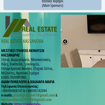
Βασικοί Χορηγοί
(Main Sponsors)
REAL ESTATE KASSANDRA
ΜΕΣΙΤΙΚΟ ΓΡΑΦΕΙΟ ΑΚΙΝΗΤΩΝ
ΚΑΣΣΑΝΔΡΑΣ
Σπίτια, Διαμερίσματα, Μονοκατοικίες,
Βίλες, Οικόπεδα, Ξενοδοχεία,
Επαγγελματικά Ακίνητα, Εξοχικά Σπίτια,
Μεζονέτες, Αγροτικά Τεμάχια
63085 ΠΟΛΥΧΡΟΝΟ
ΑΔΑΜ ΠΗΝΕΛΟΠΗ & ΚΑΛΛΙΑΡΑ ΜΑΡΙΑ
Τηλέφωνα Επικοινωνίας:
+306984968147 & +306945142094
e-mails:
pinelopiadam67@gmail.com
&
mariakalliara2781998@gmail.com
Website:
https://realestate-