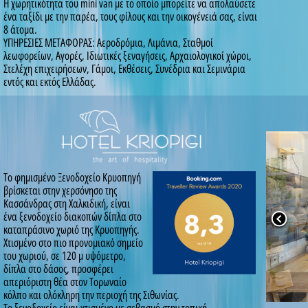
Η χωρητικότητα του mini van με το οποίο μπορείτε να απολαύσετε
ένα ταξίδι με την παρέα, τους φίλους και την οικογένειά σας, είναι
8 άτομα.
ΥΠΗΡΕΣΙΕΣ ΜΕΤΑΦΟΡΑΣ: Αεροδρόμια, Λιμάνια, Σταθμοί
λεωφορείων, Αγορές, Ιδιωτικές ξεναγήσεις, Αρχαιολογικοί χώροι,
Στελέχη επιχειρήσεων, Γάμοι, Εκθέσεις, Συνέδρια και Σεμινάρια
εντός και εκτός Ελλάδας.
Το φημισμένο Ξενοδοχείο Κρυοπηγή
βρίσκεται στην χερσόνησο της
Κασσάνδρας στη Χαλκιδική, είναι
ένα ξενοδοχείο διακοπών δίπλα στο
καταπράσινο χωριό της Κρυοπηγής.
Χτισμένο στο πιο προνομιακό σημείο
του χωριού, σε 120 μ υψόμετρο,
δίπλα στο δάσος, προσφέρει
απεριόριστη θέα στον Τορωναίο
κόλπο και ολόκληρη την περιοχή της Σιθωνίας.