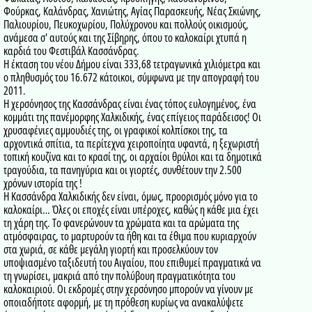
Φούρκας, Καλάνδρας, Χανιώτης, Αγίας Παρασκευής, Νέας Σκιώνης,
Παλιουρίου, Πευκοχωρίου, Πολύχρονου και πολλούς οικισμούς,
ανάμεσα σ' αυτούς και της Σίβηρης, όπου το καλοκαίρι χτυπά η
καρδιά του Φεστιβάλ Κασσάνδρας.
Η έκταση του νέου Δήμου είναι 333,68 τετραγωνικά χιλιόμετρα και
ο πληθυσμός του 16.672 κάτοικοι, σύμφωνα με την απογραφή του
2011.
Η χερσόνησος της Κασσάνδρας είναι ένας τόπος ευλογημένος, ένα
κομμάτι της πανέμορφης Χαλκιδικής, ένας επίγειος παράδεισος! Οι
χρυσαφένιες αμμουδιές της, οι γραφικοί κολπίσκοι της, τα
αρχοντικά σπίτια, τα περίτεχνα χειροποίητα υφαντά, η ξεχωριστή
τοπική κουζίνα και το κρασί της, οι αρχαίοι θρύλοι και τα δημοτικά
τραγούδια, τα πανηγύρια και οι γιορτές, συνθέτουν την 2.500
χρόνων ιστορία της !
Η Κασσάνδρα Χαλκιδικής δεν είναι, όμως, προορισμός μόνο για το
καλοκαίρι… Όλες οι εποχές είναι υπέροχες, καθώς η κάθε μια έχει
τη χάρη της. Το φανερώνουν τα χρώματα και τα αρώματα της
ατμόσφαιρας, το μαρτυρούν τα ήθη και τα έθιμα που κυριαρχούν
στα χωριά, σε κάθε μεγάλη γιορτή και προσελκύουν τον
υποψιασμένο ταξιδευτή του Αιγαίου, που επιθυμεί πραγματικά να
τη γνωρίσει, μακριά από την πολύβουη πραγματικότητα του
καλοκαιριού. Οι εκδρομές στην χερσόνησο μπορούν να γίνουν με
οποιαδήποτε αφορμή, με τη πρόθεση κυρίως να ανακαλύψετε