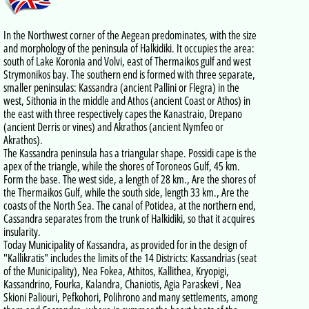
In the Northwest corner of the Aegean predominates, with the size
and morphology of the peninsula of Halkidiki. It occupies the area:
south of Lake Koronia and Volvi, east of Thermaikos gulf and west
Strymonikos bay. The southern end is formed with three separate,
smaller peninsulas: Kassandra (ancient Pallini or Flegra) in the
west, Sithonia in the middle and Athos (ancient Coast or Athos) in
the east with three respectively capes the Kanastraio, Drepano
(ancient Derris or vines) and Akrathos (ancient Nymfeo or
Akrathos).
The Kassandra peninsula has a triangular shape. Possidi cape is the
apex of the triangle, while the shores of Toroneos Gulf, 45 km.
Form the base. The west side, a length of 28 km., Are the shores of
the Thermaikos Gulf, while the south side, length 33 km., Are the
coasts of the North Sea. The canal of Potidea, at the northern end,
Cassandra separates from the trunk of Halkidiki, so that it acquires
insularity.
Today Municipality of Kassandra, as provided for in the design of
"Kallikratis" includes the limits of the 14 Districts: Kassandrias (seat
of the Municipality), Nea Fokea, Athitos, Kallithea, Kryopigi,
Kassandrino, Fourka, Kalandra, Chaniotis, Agia Paraskevi , Nea
Skioni Paliouri, Pefkohori, Polihrono and many settlements, among