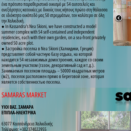
ένα πρότυπο παραθεριστικό οικισμό με 54 αυτοτελείς και
ανεξάρτητες κατοικίες με δικούς τους κήπους πρώτο στη θάλασσα
σε ιδιόκτητο οικόπεδό μας 50 στρεμμάτων, τον καλύτερο σε όλη
την Χαλκιδική.
● In Kassandra's Nea Skioni, we have constructed a model
summer complex with 54 self-contained and independent
residencies, each with their own garden, on a sea-front privately
owned 50 acre plot.
● Застройка поселка в Nea Skioni (Халкидики, Греция)
представляет собой частную базу отдыха, на которой
находится 54 независимых домостроения, каждое со своим
земельным участком (газон, декоративный сад и т.д.).
Занимаемая поселком площадь – 50000 квадратных метров
(м2), поселок расположен прямо в береговой зоне, которая
является собственностью поселка.
SAMARAS MARKET
ΥΙΟΙ ΒΑΣ. ΣΑΜΑΡΑ
ΕΠΙΠΛΑ-ΗΛΕΚΤΡΙΚΑ
63077 Κασσάνδρεια Χαλκιδικής
Τηλέφωνο: +302374022955