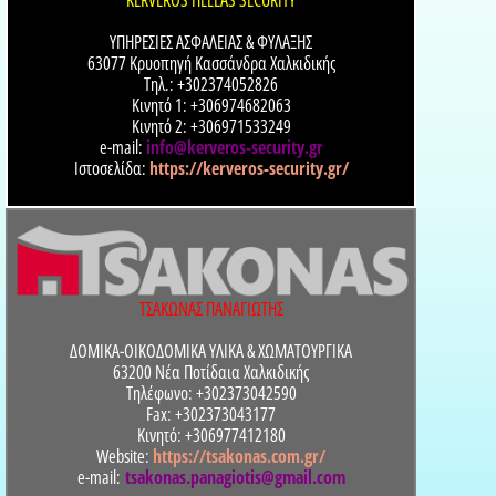
ΥΠΗΡΕΣΙΕΣ ΑΣΦΑΛΕΙΑΣ & ΦΥΛΑΞΗΣ
63077 Κρυοπηγή Κασσάνδρα Χαλκιδικής
Τηλ.: +302374052826
Κινητό 1: +306974682063
Κινητό 2: +306971533249
e-mail:
info@kerveros-security.gr
Ιστοσελίδα:
https://kerveros-security.gr/
ΤΣΑΚΩΝΑΣ ΠΑΝΑΓΙΩΤΗΣ
ΔΟΜΙΚΑ-ΟΙΚΟΔΟΜΙΚΑ ΥΛΙΚΑ & ΧΩΜΑΤΟΥΡΓΙΚΑ
63200 Νέα Ποτίδαια Χαλκιδικής
Τηλέφωνο: +302373042590
Fax: +302373043177
Κινητό: +306977412180
Website:
https://tsakonas.com.gr/
e-mail:
tsakonas.panagiotis@gmail.com