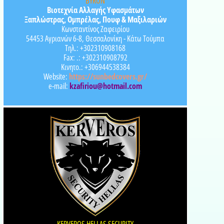
BYRON
Βιοτεχνία Αλλαγής Υφασμάτων
Ξαπλώστρας, Ομπρέλας, Πουφ & Μαξιλαριών
Κωνσταντίνος Ζαφειρίου
54453 Αγριανών 6-8, Θεσσαλονίκη - Κάτω Τούμπα
Τηλ.: +302310908168
Fax: .: +302310908792
Κινητο.: +306944538384
Website:
https://sunbedcovers.gr/
e-mail:
kzafiriou@hotmail.com
KERVEROS HELLAS SECURITY